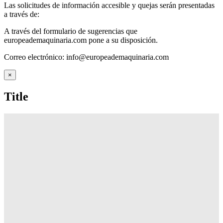
Las solicitudes de información accesible y quejas serán presentadas
a través de:
A través del formulario de sugerencias que
europeademaquinaria.com pone a su disposición.
Correo electrónico:
info@europeademaquinaria.com
Close
×
product
quick
Title
view