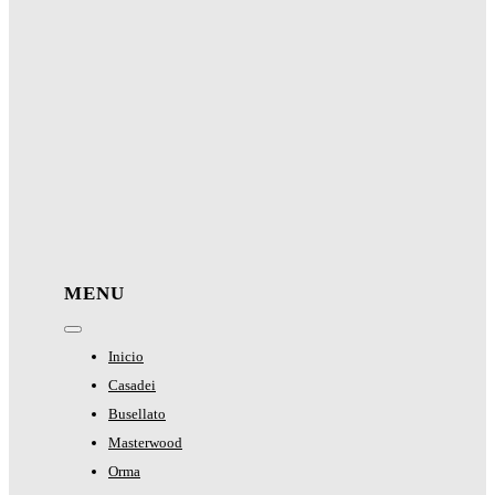
MENU
Toggle
Navigation
Inicio
Casadei
Busellato
Masterwood
Orma