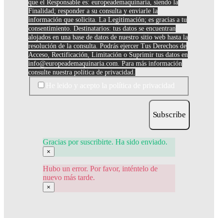
que el Responsable es: europeademaquinaria, siendo la
Finalidad; responder a su consulta y enviarle la
información que solicita. La Legitimación; es gracias a tu
consentimiento. Destinatarios: tus datos se encuentran
alojados en una base de datos de nuestro sitio web hasta la
resolución de la consulta. Podrás ejercer Tus Derechos de
Acceso, Rectificación, Limitación o Suprimir tus datos en
info@europeademaquinaria.com
. Para más información
consulte nuestra política de privacidad.
He leido y acepto la política de privacidad
Subscribe
Gracias por suscribirte. Ha sido enviado.
×
Hubo un error. Por favor, inténtelo de
nuevo más tarde.
×