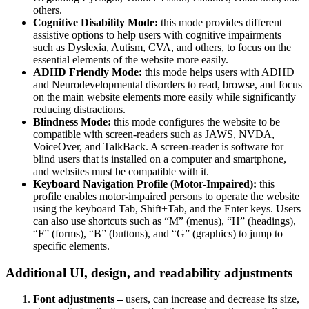
others.
Cognitive Disability Mode:
this mode provides different
assistive options to help users with cognitive impairments
such as Dyslexia, Autism, CVA, and others, to focus on the
essential elements of the website more easily.
ADHD Friendly Mode:
this mode helps users with ADHD
and Neurodevelopmental disorders to read, browse, and focus
on the main website elements more easily while significantly
reducing distractions.
Blindness Mode:
this mode configures the website to be
compatible with screen-readers such as JAWS, NVDA,
VoiceOver, and TalkBack. A screen-reader is software for
blind users that is installed on a computer and smartphone,
and websites must be compatible with it.
Keyboard Navigation Profile (Motor-Impaired):
this
profile enables motor-impaired persons to operate the website
using the keyboard Tab, Shift+Tab, and the Enter keys. Users
can also use shortcuts such as “M” (menus), “H” (headings),
“F” (forms), “B” (buttons), and “G” (graphics) to jump to
specific elements.
Additional UI, design, and readability adjustments
Font adjustments –
users, can increase and decrease its size,