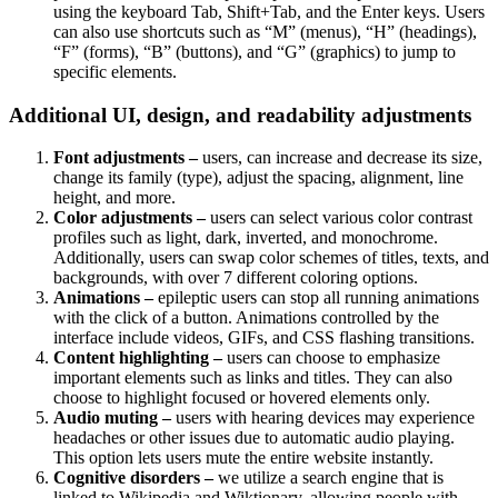
using the keyboard Tab, Shift+Tab, and the Enter keys. Users
can also use shortcuts such as “M” (menus), “H” (headings),
“F” (forms), “B” (buttons), and “G” (graphics) to jump to
specific elements.
Additional UI, design, and readability adjustments
Font adjustments –
users, can increase and decrease its size,
change its family (type), adjust the spacing, alignment, line
height, and more.
Color adjustments –
users can select various color contrast
profiles such as light, dark, inverted, and monochrome.
Additionally, users can swap color schemes of titles, texts, and
backgrounds, with over 7 different coloring options.
Animations –
epileptic users can stop all running animations
with the click of a button. Animations controlled by the
interface include videos, GIFs, and CSS flashing transitions.
Content highlighting –
users can choose to emphasize
important elements such as links and titles. They can also
choose to highlight focused or hovered elements only.
Audio muting –
users with hearing devices may experience
headaches or other issues due to automatic audio playing.
This option lets users mute the entire website instantly.
Cognitive disorders –
we utilize a search engine that is
linked to Wikipedia and Wiktionary, allowing people with