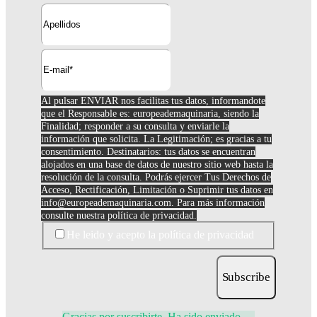
Al pulsar ENVIAR nos facilitas tus datos, informandote
que el Responsable es: europeademaquinaria, siendo la
Finalidad; responder a su consulta y enviarle la
información que solicita. La Legitimación; es gracias a tu
consentimiento. Destinatarios: tus datos se encuentran
alojados en una base de datos de nuestro sitio web hasta la
resolución de la consulta. Podrás ejercer Tus Derechos de
Acceso, Rectificación, Limitación o Suprimir tus datos en
info@europeademaquinaria.com
. Para más información
consulte nuestra política de privacidad.
He leido y acepto la política de privacidad
Subscribe
Gracias por suscribirte. Ha sido enviado.