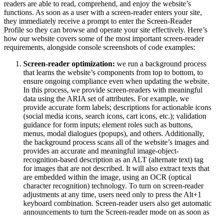
readers are able to read, comprehend, and enjoy the website’s
functions. As soon as a user with a screen-reader enters your site,
they immediately receive a prompt to enter the Screen-Reader
Profile so they can browse and operate your site effectively. Here’s
how our website covers some of the most important screen-reader
requirements, alongside console screenshots of code examples:
Screen-reader optimization:
we run a background process
that learns the website’s components from top to bottom, to
ensure ongoing compliance even when updating the website.
In this process, we provide screen-readers with meaningful
data using the ARIA set of attributes. For example, we
provide accurate form labels; descriptions for actionable icons
(social media icons, search icons, cart icons, etc.); validation
guidance for form inputs; element roles such as buttons,
menus, modal dialogues (popups), and others. Additionally,
the background process scans all of the website’s images and
provides an accurate and meaningful image-object-
recognition-based description as an ALT (alternate text) tag
for images that are not described. It will also extract texts that
are embedded within the image, using an OCR (optical
character recognition) technology. To turn on screen-reader
adjustments at any time, users need only to press the Alt+1
keyboard combination. Screen-reader users also get automatic
announcements to turn the Screen-reader mode on as soon as