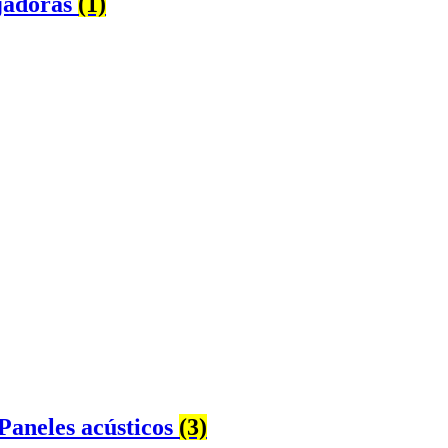
jadoras
(1)
aneles acústicos
(3)