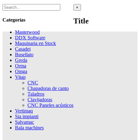
Close
×
product
quick
Title
Categorías
view
Masterwood
DDX Software
Maquinaria en Stock
Casadei
Busellato
Greda
Orma
Omga
Vitap
CNC
Chapadoras de canto
Taladros
Clavijadoras
CNC Paneles acústicos
Vertimaq
Sia impianti
Salvamac
Bala machines