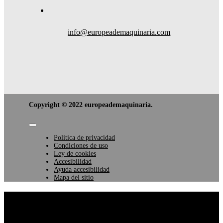
info@europeademaquinaria.com
Copyright © 2022 europeademaquinaria.
Toggle
Navigation
Política de privacidad
Condiciones de uso
Ley de cookies
Accesibilidad
Ayuda accesibilidad
Mapa del sitio