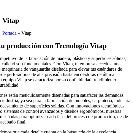
Skip
to
content
Vitap
Portada
»
Vitap
tu producción con Tecnología Vitap
petitivo de la fabricación de madera, plástico y superficies sólidas,
 la calidad son fundamentales. Con Vitap, tu empresa accede a una
 maquinaria de vanguardia diseñada para elevar tus estándares de
de perforadoras de alta precisión hasta encoladoras de última
a equipo Vitap se caracteriza por su confiabilidad, rendimiento
urabilidad.
ones están meticulosamente diseñadas para satisfacer las demandas
u industria, ya sea para la fabricación de muebles, carpintería, industria
procesamiento de superficies sólidas. Con innovaciones tecnológicas
o sistemas de control avanzados y diseños ergonómicos, nuestras
diseñadas para optimizar cada fase del proceso de producción, desde
l acabado final.
demos que cada detalle cuenta en la búsqueda de la excelencia