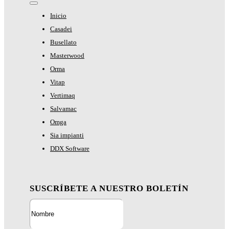
Toggle
Navigation
Inicio
Casadei
Busellato
Masterwood
Orma
Vitap
Vertimaq
Salvamac
Omga
Sia impianti
DDX Software
SUSCRÍBETE A NUESTRO BOLETÍN