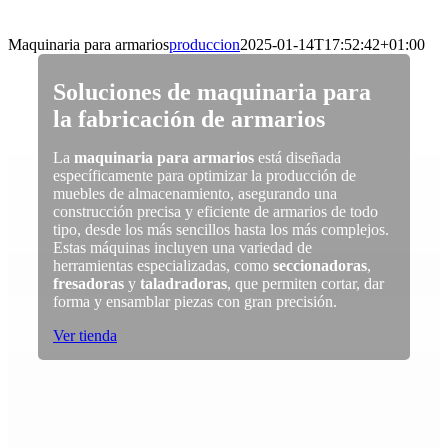
Skip
to
Maquinaria para armarios
produccion
2025-01-14T17:52:42+01:00
content
Soluciones de maquinaria para
la fabricación de armarios
La
maquinaria para armarios
está diseñada
específicamente para optimizar la producción de
muebles de almacenamiento, asegurando una
construcción precisa y eficiente de armarios de todo
tipo, desde los más sencillos hasta los más complejos.
Estas máquinas incluyen una variedad de
herramientas especializadas, como
seccionadoras
,
fresadoras
y
taladradoras
, que permiten cortar, dar
forma y ensamblar piezas con gran precisión.
Ver tienda