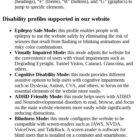
(headings), “F” (forms), “B” (buttons), and “G” (graphics) to
jump to specific elements.
Disability profiles supported in our website
Epilepsy Safe Mode:
this profile enables people with
epilepsy to use the website safely by eliminating the risk of
seizures that result from flashing or blinking animations and
risky color combinations.
Visually Impaired Mode:
this mode adjusts the website for
the convenience of users with visual impairments such as
Degrading Eyesight, Tunnel Vision, Cataract, Glaucoma, and
others.
Cognitive Disability Mode:
this mode provides different
assistive options to help users with cognitive impairments
such as Dyslexia, Autism, CVA, and others, to focus on the
essential elements of the website more easily.
ADHD Friendly Mode:
this mode helps users with ADHD
and Neurodevelopmental disorders to read, browse, and focus
on the main website elements more easily while significantly
reducing distractions.
Blindness Mode:
this mode configures the website to be
compatible with screen-readers such as JAWS, NVDA,
VoiceOver, and TalkBack. A screen-reader is software for
blind users that is installed on a computer and smartphone,