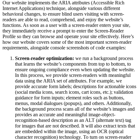
Our website implements the ARIA attributes (Accessible Rich
Internet Applications) technique, alongside various different
behavioral changes, to ensure blind users visiting with screen-
readers are able to read, comprehend, and enjoy the website’s
functions. As soon as a user with a screen-reader enters your site,
they immediately receive a prompt to enter the Screen-Reader
Profile so they can browse and operate your site effectively. Here’s
how our website covers some of the most important screen-reader
requirements, alongside console screenshots of code examples:
Screen-reader optimization:
we run a background process
that learns the website’s components from top to bottom, to
ensure ongoing compliance even when updating the website.
In this process, we provide screen-readers with meaningful
data using the ARIA set of attributes. For example, we
provide accurate form labels; descriptions for actionable icons
(social media icons, search icons, cart icons, etc.); validation
guidance for form inputs; element roles such as buttons,
menus, modal dialogues (popups), and others. Additionally,
the background process scans all of the website’s images and
provides an accurate and meaningful image-object-
recognition-based description as an ALT (alternate text) tag
for images that are not described. It will also extract texts that
are embedded within the image, using an OCR (optical
character recognition) technology. To turn on screen-reader