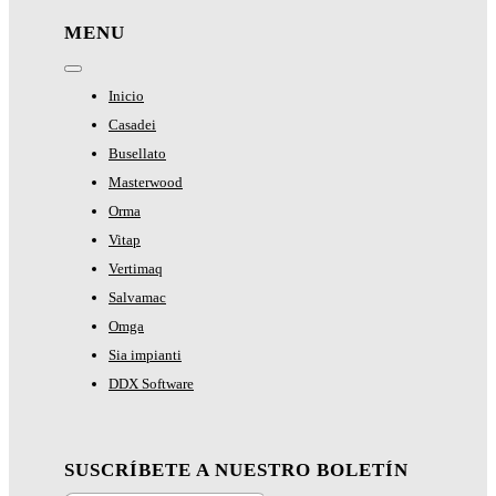
MENU
Toggle
Navigation
Inicio
Casadei
Busellato
Masterwood
Orma
Vitap
Vertimaq
Salvamac
Omga
Sia impianti
DDX Software
SUSCRÍBETE A NUESTRO BOLETÍN