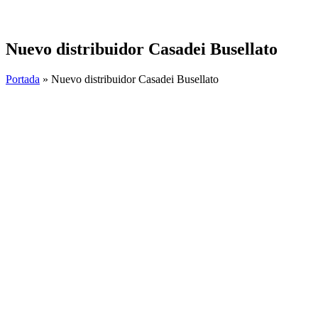
Skip
to
content
Nuevo distribuidor Casadei Busellato
Portada
»
Nuevo distribuidor Casadei Busellato