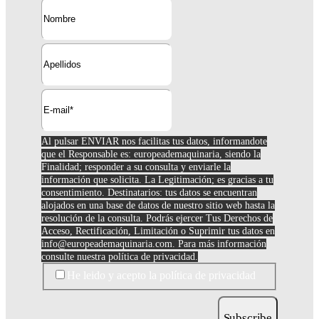
Al pulsar ENVIAR nos facilitas tus datos, informandote
que el Responsable es: europeademaquinaria, siendo la
Finalidad; responder a su consulta y enviarle la
información que solicita. La Legitimación; es gracias a tu
consentimiento. Destinatarios: tus datos se encuentran
alojados en una base de datos de nuestro sitio web hasta la
resolución de la consulta. Podrás ejercer Tus Derechos de
Acceso, Rectificación, Limitación o Suprimir tus datos en
info@europeademaquinaria.com
. Para más información
consulte nuestra política de privacidad.
He leido y acepto la política de privacidad
Subscribe