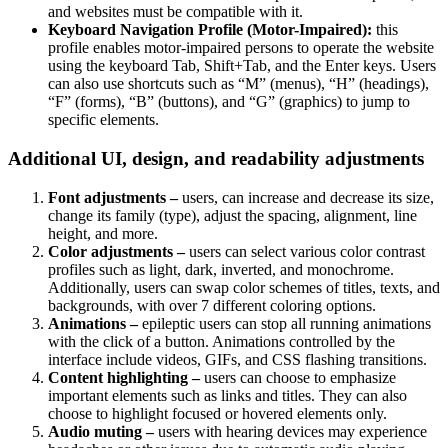
and websites must be compatible with it.
Keyboard Navigation Profile (Motor-Impaired):
this
profile enables motor-impaired persons to operate the website
using the keyboard Tab, Shift+Tab, and the Enter keys. Users
can also use shortcuts such as “M” (menus), “H” (headings),
“F” (forms), “B” (buttons), and “G” (graphics) to jump to
specific elements.
Additional UI, design, and readability adjustments
Font adjustments –
users, can increase and decrease its size,
change its family (type), adjust the spacing, alignment, line
height, and more.
Color adjustments –
users can select various color contrast
profiles such as light, dark, inverted, and monochrome.
Additionally, users can swap color schemes of titles, texts, and
backgrounds, with over 7 different coloring options.
Animations –
epileptic users can stop all running animations
with the click of a button. Animations controlled by the
interface include videos, GIFs, and CSS flashing transitions.
Content highlighting –
users can choose to emphasize
important elements such as links and titles. They can also
choose to highlight focused or hovered elements only.
Audio muting –
users with hearing devices may experience