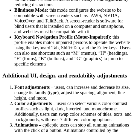
reducing distractions.
Blindness Mode:
this mode configures the website to be
compatible with screen-readers such as JAWS, NVDA,
VoiceOver, and TalkBack. A screen-reader is software for
blind users that is installed on a computer and smartphone,
and websites must be compatible with it.
Keyboard Navigation Profile (Motor-Impaired):
this
profile enables motor-impaired persons to operate the website
using the keyboard Tab, Shift+Tab, and the Enter keys. Users
can also use shortcuts such as “M” (menus), “H” (headings),
“F” (forms), “B” (buttons), and “G” (graphics) to jump to
specific elements.
Additional UI, design, and readability adjustments
Font adjustments –
users, can increase and decrease its size,
change its family (type), adjust the spacing, alignment, line
height, and more.
Color adjustments –
users can select various color contrast
profiles such as light, dark, inverted, and monochrome.
Additionally, users can swap color schemes of titles, texts, and
backgrounds, with over 7 different coloring options.
Animations –
epileptic users can stop all running animations
with the click of a button. Animations controlled by the