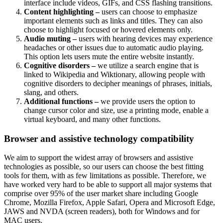
interface include videos, GIFs, and CSS flashing transitions.
Content highlighting –
users can choose to emphasize
important elements such as links and titles. They can also
choose to highlight focused or hovered elements only.
Audio muting –
users with hearing devices may experience
headaches or other issues due to automatic audio playing.
This option lets users mute the entire website instantly.
Cognitive disorders –
we utilize a search engine that is
linked to Wikipedia and Wiktionary, allowing people with
cognitive disorders to decipher meanings of phrases, initials,
slang, and others.
Additional functions –
we provide users the option to
change cursor color and size, use a printing mode, enable a
virtual keyboard, and many other functions.
Browser and assistive technology compatibility
We aim to support the widest array of browsers and assistive
technologies as possible, so our users can choose the best fitting
tools for them, with as few limitations as possible. Therefore, we
have worked very hard to be able to support all major systems that
comprise over 95% of the user market share including Google
Chrome, Mozilla Firefox, Apple Safari, Opera and Microsoft Edge,
JAWS and NVDA (screen readers), both for Windows and for
MAC users.