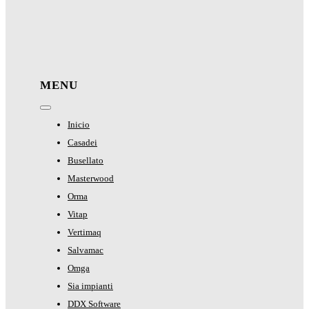
MENU
Toggle
Navigation
Inicio
Casadei
Busellato
Masterwood
Orma
Vitap
Vertimaq
Salvamac
Omga
Sia impianti
DDX Software