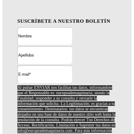
SUSCRÍBETE A NUESTRO BOLETÍN
Al pulsar ENVIAR nos facilitas tus datos, informandote
que el Responsable es: europeademaquinaria, siendo la
Finalidad; responder a su consulta y enviarle la
información que solicita. La Legitimación; es gracias a tu
consentimiento. Destinatarios: tus datos se encuentran
alojados en una base de datos de nuestro sitio web hasta la
resolución de la consulta. Podrás ejercer Tus Derechos de
Acceso, Rectificación, Limitación o Suprimir tus datos en
info@europeademaquinaria.com
. Para más información