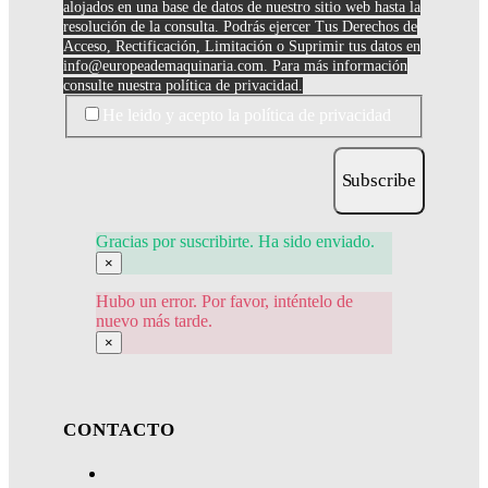
alojados en una base de datos de nuestro sitio web hasta la
resolución de la consulta. Podrás ejercer Tus Derechos de
Acceso, Rectificación, Limitación o Suprimir tus datos en
info@europeademaquinaria.com
. Para más información
consulte nuestra política de privacidad.
He leido y acepto la política de privacidad
Subscribe
Gracias por suscribirte. Ha sido enviado.
×
Hubo un error. Por favor, inténtelo de
nuevo más tarde.
×
CONTACTO