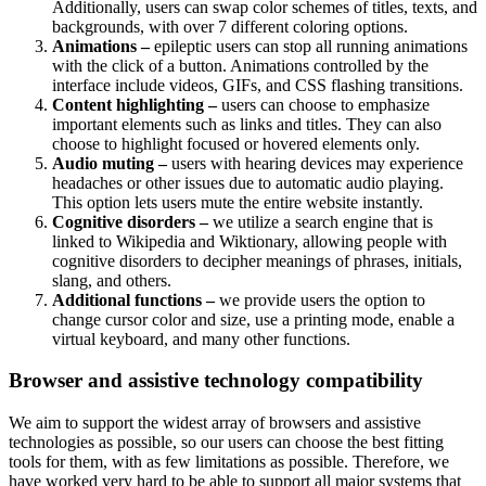
Additionally, users can swap color schemes of titles, texts, and
backgrounds, with over 7 different coloring options.
Animations –
epileptic users can stop all running animations
with the click of a button. Animations controlled by the
interface include videos, GIFs, and CSS flashing transitions.
Content highlighting –
users can choose to emphasize
important elements such as links and titles. They can also
choose to highlight focused or hovered elements only.
Audio muting –
users with hearing devices may experience
headaches or other issues due to automatic audio playing.
This option lets users mute the entire website instantly.
Cognitive disorders –
we utilize a search engine that is
linked to Wikipedia and Wiktionary, allowing people with
cognitive disorders to decipher meanings of phrases, initials,
slang, and others.
Additional functions –
we provide users the option to
change cursor color and size, use a printing mode, enable a
virtual keyboard, and many other functions.
Browser and assistive technology compatibility
We aim to support the widest array of browsers and assistive
technologies as possible, so our users can choose the best fitting
tools for them, with as few limitations as possible. Therefore, we
have worked very hard to be able to support all major systems that