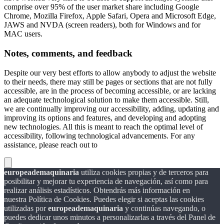
comprise over 95% of the user market share including Google
Chrome, Mozilla Firefox, Apple Safari, Opera and Microsoft Edge,
JAWS and NVDA (screen readers), both for Windows and for
MAC users.
Notes, comments, and feedback
Despite our very best efforts to allow anybody to adjust the website
to their needs, there may still be pages or sections that are not fully
accessible, are in the process of becoming accessible, or are lacking
an adequate technological solution to make them accessible. Still,
we are continually improving our accessibility, adding, updating and
improving its options and features, and developing and adopting
new technologies. All this is meant to reach the optimal level of
accessibility, following technological advancements. For any
assistance, please reach out to
europeademaquinaria
utiliza cookies propias y de terceros para
posibilitar y mejorar tu experiencia de navegación, así como para
realizar análisis estadísticos. Obtendrás más información en
nuestra Política de Cookies. Puedes elegir si aceptas las cookies
utilizadas por
europeademaquinaria
y continúas navegando, o
puedes dedicar unos minutos a personalizarlas a través del
Panel de