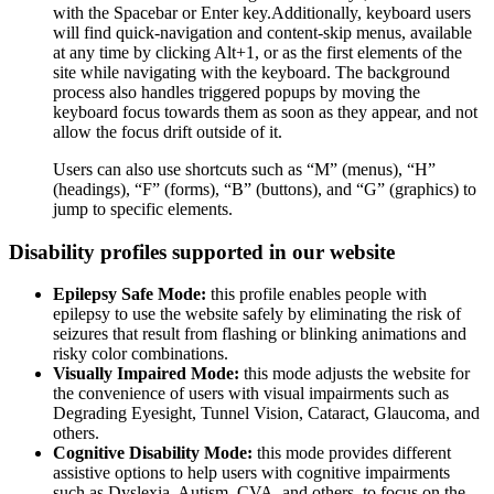
with the Spacebar or Enter key.Additionally, keyboard users
will find quick-navigation and content-skip menus, available
at any time by clicking Alt+1, or as the first elements of the
site while navigating with the keyboard. The background
process also handles triggered popups by moving the
keyboard focus towards them as soon as they appear, and not
allow the focus drift outside of it.
Users can also use shortcuts such as “M” (menus), “H”
(headings), “F” (forms), “B” (buttons), and “G” (graphics) to
jump to specific elements.
Disability profiles supported in our website
Epilepsy Safe Mode:
this profile enables people with
epilepsy to use the website safely by eliminating the risk of
seizures that result from flashing or blinking animations and
risky color combinations.
Visually Impaired Mode:
this mode adjusts the website for
the convenience of users with visual impairments such as
Degrading Eyesight, Tunnel Vision, Cataract, Glaucoma, and
others.
Cognitive Disability Mode:
this mode provides different
assistive options to help users with cognitive impairments
such as Dyslexia, Autism, CVA, and others, to focus on the