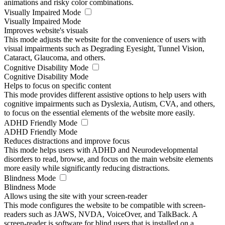
animations and risky color combinations.
Visually Impaired Mode
Visually Impaired Mode
Improves website's visuals
This mode adjusts the website for the convenience of users with
visual impairments such as Degrading Eyesight, Tunnel Vision,
Cataract, Glaucoma, and others.
Cognitive Disability Mode
Cognitive Disability Mode
Helps to focus on specific content
This mode provides different assistive options to help users with
cognitive impairments such as Dyslexia, Autism, CVA, and others,
to focus on the essential elements of the website more easily.
ADHD Friendly Mode
ADHD Friendly Mode
Reduces distractions and improve focus
This mode helps users with ADHD and Neurodevelopmental
disorders to read, browse, and focus on the main website elements
more easily while significantly reducing distractions.
Blindness Mode
Blindness Mode
Allows using the site with your screen-reader
This mode configures the website to be compatible with screen-
readers such as JAWS, NVDA, VoiceOver, and TalkBack. A
screen-reader is software for blind users that is installed on a