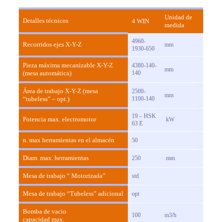
Unidad de
Detalles técnicos
4 WIN
medida
4960-
Recorridos ejes X-Y-Z
mm
1930-650
Pieza máxima mecanizable X-Y-Z
4380-140-
mm
(mesa automática)
140
Área de trabajo X-Y-Z (mesa
2500-
mm
“tubeless” – opt.)
1100-140
19 – HSK
Potencia max. electromotor
kW
63 E
n. max herramientas en el almacén
50
Diam. max. herramientas
250
mm
Mesa de trabajo “ Motorizada”
std
Mesa de trabajo “Tubeless” adicional
opt
Bomba de vacio
100
m3/h
capacidad max.