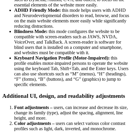
essential elements of the website more easily.
ADHD Friendly Mode:
this mode helps users with ADHD
and Neurodevelopmental disorders to read, browse, and focus
on the main website elements more easily while significantly
reducing distractions.
Blindness Mode:
this mode configures the website to be
compatible with screen-readers such as JAWS, NVDA,
VoiceOver, and TalkBack. A screen-reader is software for
blind users that is installed on a computer and smartphone,
and websites must be compatible with it.
Keyboard Navigation Profile (Motor-Impaired):
this
profile enables motor-impaired persons to operate the website
using the keyboard Tab, Shift+Tab, and the Enter keys. Users
can also use shortcuts such as “M” (menus), “H” (headings),
“F” (forms), “B” (buttons), and “G” (graphics) to jump to
specific elements.
Additional UI, design, and readability adjustments
Font adjustments –
users, can increase and decrease its size,
change its family (type), adjust the spacing, alignment, line
height, and more.
Color adjustments –
users can select various color contrast
profiles such as light, dark, inverted, and monochrome.