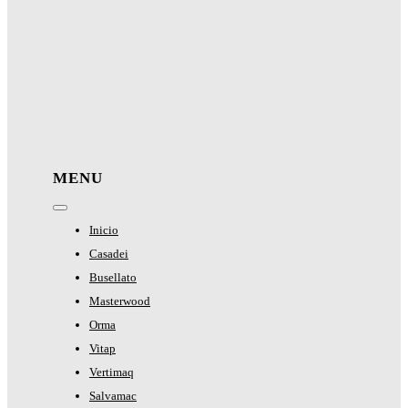
MENU
Toggle
Navigation
Inicio
Casadei
Busellato
Masterwood
Orma
Vitap
Vertimaq
Salvamac