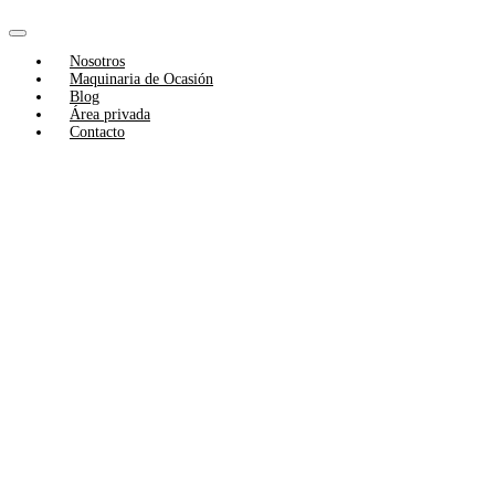
Skip
to
Toggle
content
Nosotros
Navigation
Maquinaria de Ocasión
Blog
Área privada
Contacto