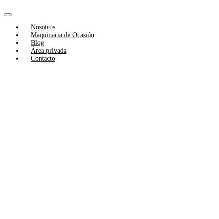
Skip
to
Toggle
content
Nosotros
Navigation
Maquinaria de Ocasión
Blog
Área privada
Contacto