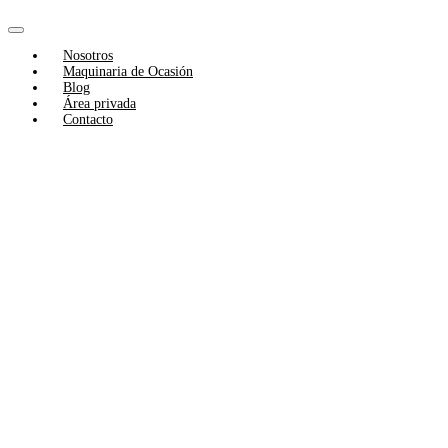
Skip
to
Toggle
content
Nosotros
Navigation
Maquinaria de Ocasión
Blog
Área privada
Contacto