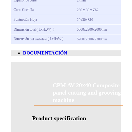
Espesor de corte
24mm
Corte
Cuchilla
230 x 30 x Z62
Puntuación
Hoja
20x30xZ10
)
Dimensión
total
(
LxHxW)
5500x2900x2000mm
Dimensión
(
LxHxW
)
del embalaje
5200x2500x2300mm
DOCUMENTACIÓN
CPM AV 20×40 Composite
panel cutting and grooving
machine
Product specification