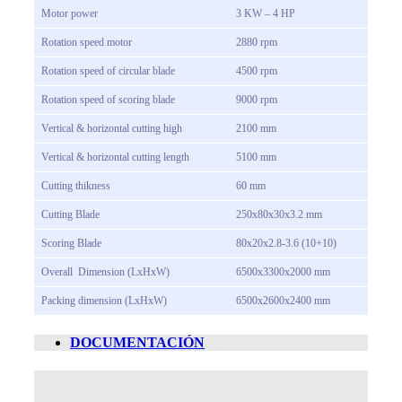
Motor
power
3 KW – 4 HP
Rotation speed motor
2880 rpm
Rotation speed of circular blade
4500 rpm
Rotation speed of scoring blade
9000 rpm
Vertical & horizontal cutting high
2100 mm
Vertical & horizontal cutting length
5100 mm
Cutting thikness
60 mm
Cutting Blade
250x80x30x3.2 mm
Scoring Blade
80x20x2.8-3.6 (10+10)
Overall Dimension (LxHxW)
6500x3300x2000 mm
Packing dimension (LxHxW)
6500x2600x2400 mm
DOCUMENTACIÓN