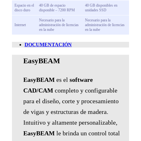
Espacio en el
40 GB de espacio
40 GB disponibles en
disco duro
disponible – 7200 RPM
unidades SSD
Necesario para la
Necesario para la
Internet
administración de licencias
administración de licencias
en la nube
en la nube
DOCUMENTACIÓN
EasyBEAM
EasyBEAM
es el
software
CAD/CAM
completo y configurable
para el diseño, corte y procesamiento
de vigas y estructuras de madera.
Intuitivo y altamente personalizable,
EasyBEAM
le brinda un control total