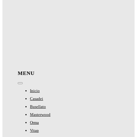
MENU
Toggle
Navigation
Inicio
Casadei
Busellato
Masterwood
Orma
Vitap