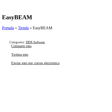
Skip
to
content
EasyBEAM
Portada
»
Tienda
»
EasyBEAM
Categories:
DDX Software
Comparte esto
Twittea esto
Enviar esto por correo electrónico