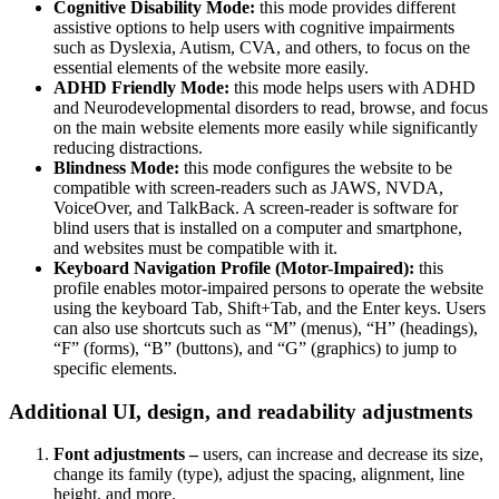
Cognitive Disability Mode:
this mode provides different
assistive options to help users with cognitive impairments
such as Dyslexia, Autism, CVA, and others, to focus on the
essential elements of the website more easily.
ADHD Friendly Mode:
this mode helps users with ADHD
and Neurodevelopmental disorders to read, browse, and focus
on the main website elements more easily while significantly
reducing distractions.
Blindness Mode:
this mode configures the website to be
compatible with screen-readers such as JAWS, NVDA,
VoiceOver, and TalkBack. A screen-reader is software for
blind users that is installed on a computer and smartphone,
and websites must be compatible with it.
Keyboard Navigation Profile (Motor-Impaired):
this
profile enables motor-impaired persons to operate the website
using the keyboard Tab, Shift+Tab, and the Enter keys. Users
can also use shortcuts such as “M” (menus), “H” (headings),
“F” (forms), “B” (buttons), and “G” (graphics) to jump to
specific elements.
Additional UI, design, and readability adjustments
Font adjustments –
users, can increase and decrease its size,
change its family (type), adjust the spacing, alignment, line
height, and more.