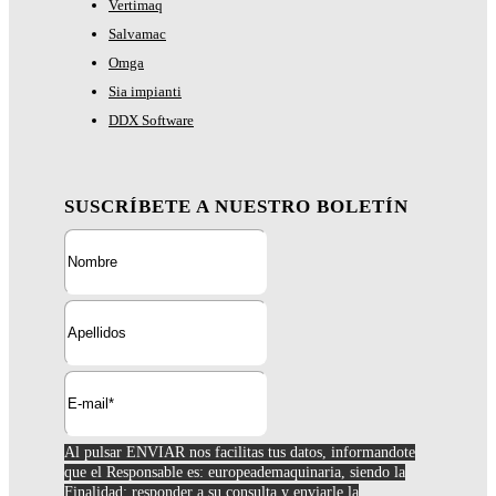
Vertimaq
Salvamac
Omga
Sia impianti
DDX Software
SUSCRÍBETE A NUESTRO BOLETÍN
Al pulsar ENVIAR nos facilitas tus datos, informandote
que el Responsable es: europeademaquinaria, siendo la
Finalidad; responder a su consulta y enviarle la