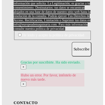
información que solicita. La Legitimación; es gracias a tu
consentimiento. Destinatarios: tus datos se encuentran
alojados en una base de datos de nuestro sitio web hasta la
resolución de la consulta. Podrás ejercer Tus Derechos de
Acceso, Rectificación, Limitación o Suprimir tus datos en
info@europeademaquinaria.com
. Para más información
consulte nuestra política de privacidad.
He leido y acepto la política de privacidad
Subscribe
Gracias por suscribirte. Ha sido enviado.
×
Hubo un error. Por favor, inténtelo de
nuevo más tarde.
×
CONTACTO