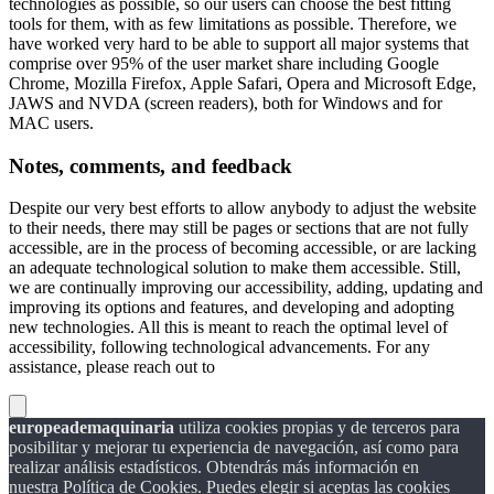
technologies as possible, so our users can choose the best fitting
tools for them, with as few limitations as possible. Therefore, we
have worked very hard to be able to support all major systems that
comprise over 95% of the user market share including Google
Chrome, Mozilla Firefox, Apple Safari, Opera and Microsoft Edge,
JAWS and NVDA (screen readers), both for Windows and for
MAC users.
Notes, comments, and feedback
Despite our very best efforts to allow anybody to adjust the website
to their needs, there may still be pages or sections that are not fully
accessible, are in the process of becoming accessible, or are lacking
an adequate technological solution to make them accessible. Still,
we are continually improving our accessibility, adding, updating and
improving its options and features, and developing and adopting
new technologies. All this is meant to reach the optimal level of
accessibility, following technological advancements. For any
assistance, please reach out to
europeademaquinaria
utiliza cookies propias y de terceros para
posibilitar y mejorar tu experiencia de navegación, así como para
realizar análisis estadísticos. Obtendrás más información en
nuestra Política de Cookies. Puedes elegir si aceptas las cookies