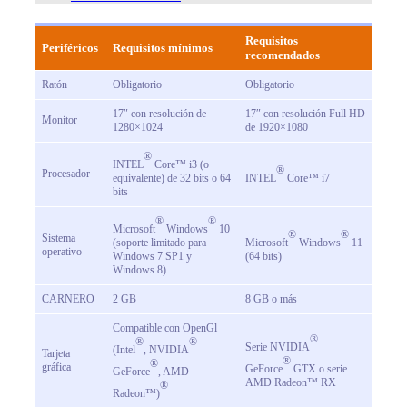
Requisitos
Periféricos
Requisitos mínimos
recomendados
Ratón
Obligatorio
Obligatorio
17″ con resolución de
17″ con resolución Full HD
Monitor
1280×1024
de 1920×1080
®
INTEL
Core™ i3 (o
®
Procesador
equivalente) de 32 bits o 64
INTEL
Core™ i7
bits
®
®
Microsoft
Windows
10
®
®
Sistema
(soporte limitado para
Microsoft
Windows
11
operativo
Windows 7 SP1 y
(64 bits)
Windows 8)
CARNERO
2 GB
8 GB o más
Compatible con OpenGl
®
®
®
Serie NVIDIA
(Intel
, NVIDIA
Tarjeta
®
®
gráfica
GeForce
GTX o serie
GeForce
, AMD
AMD Radeon™ RX
®
Radeon™)