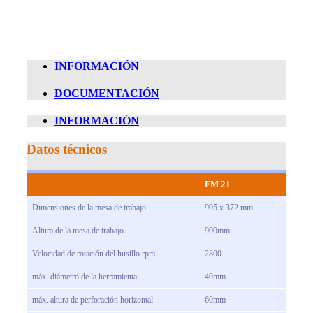
INFORMACIÓN
DOCUMENTACIÓN
INFORMACIÓN
Datos técnicos
FM 21
Dimensiones de la mesa de trabajo
905 x 372 mm
Altura de la mesa de trabajo
900mm
Velocidad de rotación del husillo rpm
2800
máx.
diámetro de la herramienta
40mm
máx.
altura de perforación horizontal
60mm