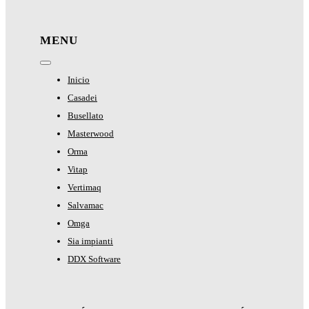
MENU
Toggle
Navigation
Inicio
Casadei
Busellato
Masterwood
Orma
Vitap
Vertimaq
Salvamac
Omga
Sia impianti
DDX Software