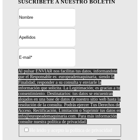
SUSCRÍBETE A NUESTRO BOLETÍN
Al pulsar ENVIAR nos facilitas tus datos, informandote
que el Responsable es: europeademaquinaria, siendo la
Finalidad; responder a su consulta y enviarle la
información que solicita. La Legitimación; es gracias a tu
consentimiento. Destinatarios: tus datos se encuentran
alojados en una base de datos de nuestro sitio web hasta la
resolución de la consulta. Podrás ejercer Tus Derechos de
Acceso, Rectificación, Limitación o Suprimir tus datos en
info@europeademaquinaria.com
. Para más información
consulte nuestra política de privacidad.
He leido y acepto la política de privacidad