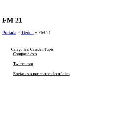
Skip
to
content
FM 21
Portada
»
Tienda
»
FM 21
Categories:
Casadei
,
Tupis
Comparte esto
Twittea esto
Enviar esto por correo electrónico