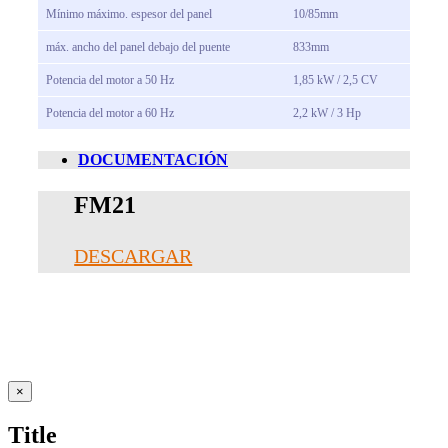
Mínimo máximo.
espesor del panel
10/85mm
máx.
ancho del panel debajo del puente
833mm
Potencia del motor a 50 Hz
1,85 kW / 2,5 CV
Potencia del motor a 60 Hz
2,2 kW / 3 Hp
DOCUMENTACIÓN
FM21
DESCARGAR
Close
×
product
quick
Title
view