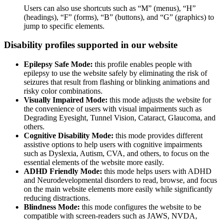
Users can also use shortcuts such as “M” (menus), “H”
(headings), “F” (forms), “B” (buttons), and “G” (graphics) to
jump to specific elements.
Disability profiles supported in our website
Epilepsy Safe Mode:
this profile enables people with
epilepsy to use the website safely by eliminating the risk of
seizures that result from flashing or blinking animations and
risky color combinations.
Visually Impaired Mode:
this mode adjusts the website for
the convenience of users with visual impairments such as
Degrading Eyesight, Tunnel Vision, Cataract, Glaucoma, and
others.
Cognitive Disability Mode:
this mode provides different
assistive options to help users with cognitive impairments
such as Dyslexia, Autism, CVA, and others, to focus on the
essential elements of the website more easily.
ADHD Friendly Mode:
this mode helps users with ADHD
and Neurodevelopmental disorders to read, browse, and focus
on the main website elements more easily while significantly
reducing distractions.
Blindness Mode:
this mode configures the website to be
compatible with screen-readers such as JAWS, NVDA,