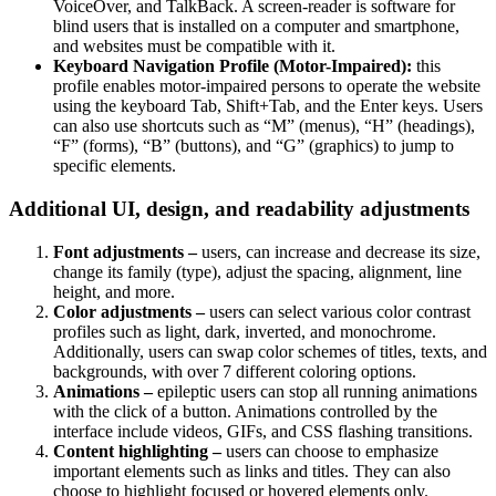
VoiceOver, and TalkBack. A screen-reader is software for
blind users that is installed on a computer and smartphone,
and websites must be compatible with it.
Keyboard Navigation Profile (Motor-Impaired):
this
profile enables motor-impaired persons to operate the website
using the keyboard Tab, Shift+Tab, and the Enter keys. Users
can also use shortcuts such as “M” (menus), “H” (headings),
“F” (forms), “B” (buttons), and “G” (graphics) to jump to
specific elements.
Additional UI, design, and readability adjustments
Font adjustments –
users, can increase and decrease its size,
change its family (type), adjust the spacing, alignment, line
height, and more.
Color adjustments –
users can select various color contrast
profiles such as light, dark, inverted, and monochrome.
Additionally, users can swap color schemes of titles, texts, and
backgrounds, with over 7 different coloring options.
Animations –
epileptic users can stop all running animations
with the click of a button. Animations controlled by the
interface include videos, GIFs, and CSS flashing transitions.
Content highlighting –
users can choose to emphasize
important elements such as links and titles. They can also
choose to highlight focused or hovered elements only.