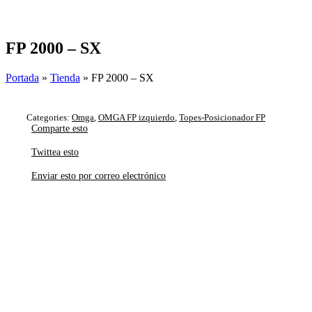
Skip
to
content
FP 2000 – SX
Portada
»
Tienda
»
FP 2000 – SX
Categories:
Omga
,
OMGA FP izquierdo
,
Topes-Posicionador FP
Comparte esto
Twittea esto
Enviar esto por correo electrónico