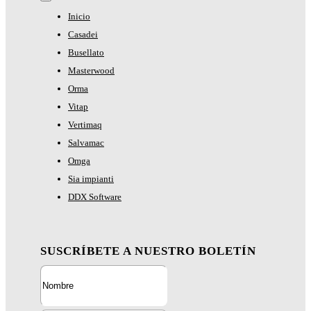
Toggle
Navigation
Inicio
Casadei
Busellato
Masterwood
Orma
Vitap
Vertimaq
Salvamac
Omga
Sia impianti
DDX Software
SUSCRÍBETE A NUESTRO BOLETÍN