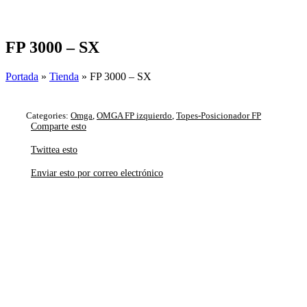
Skip
to
content
FP 3000 – SX
Portada
»
Tienda
»
FP 3000 – SX
Categories:
Omga
,
OMGA FP izquierdo
,
Topes-Posicionador FP
Comparte esto
Twittea esto
Enviar esto por correo electrónico