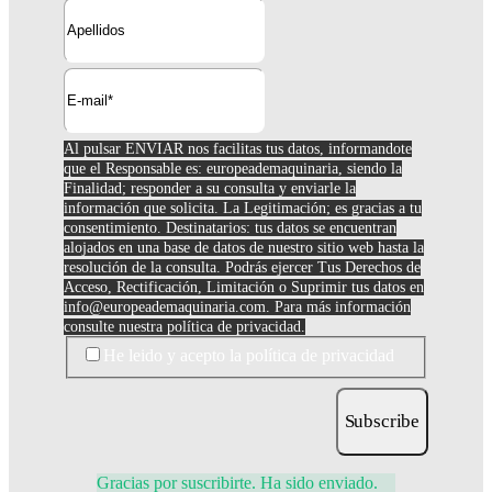
Al pulsar ENVIAR nos facilitas tus datos, informandote
que el Responsable es: europeademaquinaria, siendo la
Finalidad; responder a su consulta y enviarle la
información que solicita. La Legitimación; es gracias a tu
consentimiento. Destinatarios: tus datos se encuentran
alojados en una base de datos de nuestro sitio web hasta la
resolución de la consulta. Podrás ejercer Tus Derechos de
Acceso, Rectificación, Limitación o Suprimir tus datos en
info@europeademaquinaria.com
. Para más información
consulte nuestra política de privacidad.
He leido y acepto la política de privacidad
Subscribe
Gracias por suscribirte. Ha sido enviado.