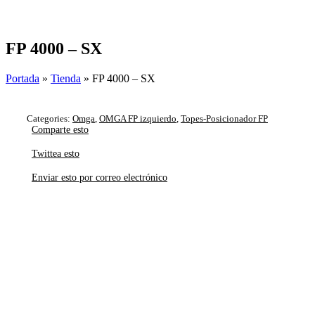
Skip
to
content
FP 4000 – SX
Portada
»
Tienda
»
FP 4000 – SX
Categories:
Omga
,
OMGA FP izquierdo
,
Topes-Posicionador FP
Comparte esto
Twittea esto
Enviar esto por correo electrónico