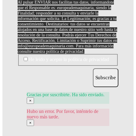
Al pulsar ENVIAR nos facilitas tus datos, informandote
que el Responsable es: europeademaquinaria, siendo la
Finalidad; responder a su consulta y enviarle la
información que solicita. La Legitimación; es gracias a tu
consentimiento. Destinatarios: tus datos se encuentran
alojados en una base de datos de nuestro sitio web hasta la
resolución de la consulta. Podrás ejercer Tus Derechos de
Acceso, Rectificación, Limitación o Suprimir tus datos en
info@europeademaquinaria.com
. Para más información
consulte nuestra política de privacidad.
He leido y acepto la política de privacidad
Subscribe
Gracias por suscribirte. Ha sido enviado.
×
Hubo un error. Por favor, inténtelo de
nuevo más tarde.
×