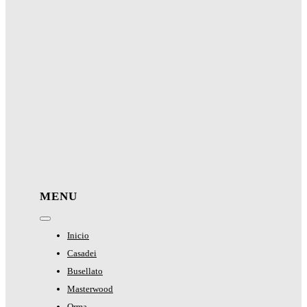
MENU
Toggle
Navigation
Inicio
Casadei
Busellato
Masterwood
Orma