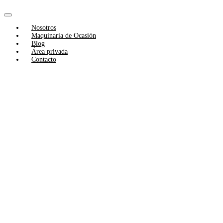
Skip
to
Toggle
content
Nosotros
Navigation
Maquinaria de Ocasión
Blog
Área privada
Contacto