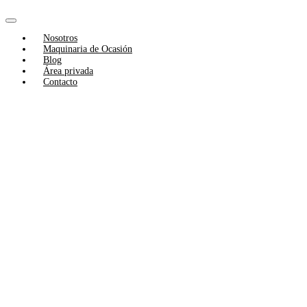
Skip
to
Toggle
content
Nosotros
Navigation
Maquinaria de Ocasión
Blog
Área privada
Contacto