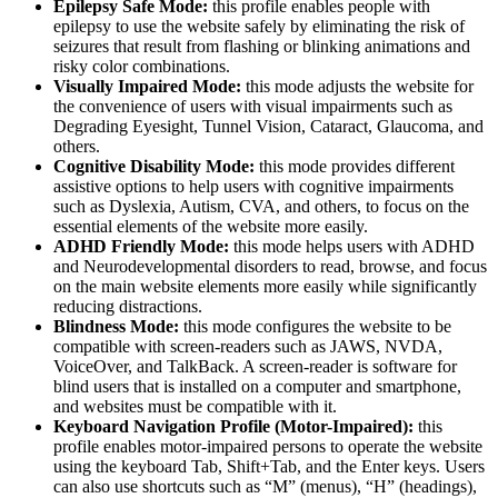
Epilepsy Safe Mode:
this profile enables people with
epilepsy to use the website safely by eliminating the risk of
seizures that result from flashing or blinking animations and
risky color combinations.
Visually Impaired Mode:
this mode adjusts the website for
the convenience of users with visual impairments such as
Degrading Eyesight, Tunnel Vision, Cataract, Glaucoma, and
others.
Cognitive Disability Mode:
this mode provides different
assistive options to help users with cognitive impairments
such as Dyslexia, Autism, CVA, and others, to focus on the
essential elements of the website more easily.
ADHD Friendly Mode:
this mode helps users with ADHD
and Neurodevelopmental disorders to read, browse, and focus
on the main website elements more easily while significantly
reducing distractions.
Blindness Mode:
this mode configures the website to be
compatible with screen-readers such as JAWS, NVDA,
VoiceOver, and TalkBack. A screen-reader is software for
blind users that is installed on a computer and smartphone,
and websites must be compatible with it.
Keyboard Navigation Profile (Motor-Impaired):
this
profile enables motor-impaired persons to operate the website
using the keyboard Tab, Shift+Tab, and the Enter keys. Users
can also use shortcuts such as “M” (menus), “H” (headings),