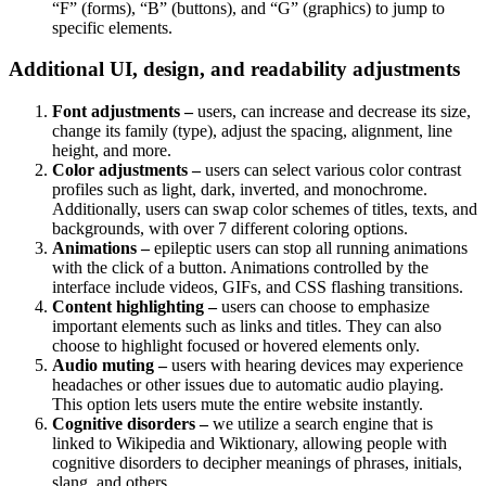
“F” (forms), “B” (buttons), and “G” (graphics) to jump to
specific elements.
Additional UI, design, and readability adjustments
Font adjustments –
users, can increase and decrease its size,
change its family (type), adjust the spacing, alignment, line
height, and more.
Color adjustments –
users can select various color contrast
profiles such as light, dark, inverted, and monochrome.
Additionally, users can swap color schemes of titles, texts, and
backgrounds, with over 7 different coloring options.
Animations –
epileptic users can stop all running animations
with the click of a button. Animations controlled by the
interface include videos, GIFs, and CSS flashing transitions.
Content highlighting –
users can choose to emphasize
important elements such as links and titles. They can also
choose to highlight focused or hovered elements only.
Audio muting –
users with hearing devices may experience
headaches or other issues due to automatic audio playing.
This option lets users mute the entire website instantly.
Cognitive disorders –
we utilize a search engine that is
linked to Wikipedia and Wiktionary, allowing people with
cognitive disorders to decipher meanings of phrases, initials,
slang, and others.