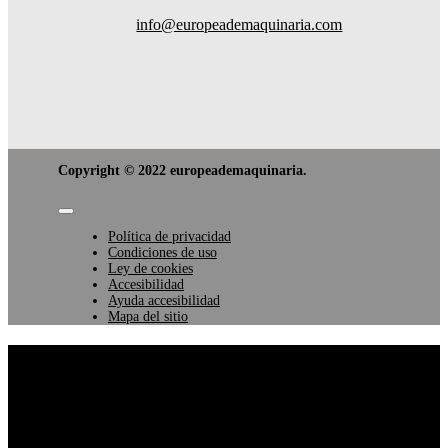
info@europeademaquinaria.com
Copyright © 2022 europeademaquinaria.
Toggle
Navigation
Política de privacidad
Condiciones de uso
Ley de cookies
Accesibilidad
Ayuda accesibilidad
Mapa del sitio