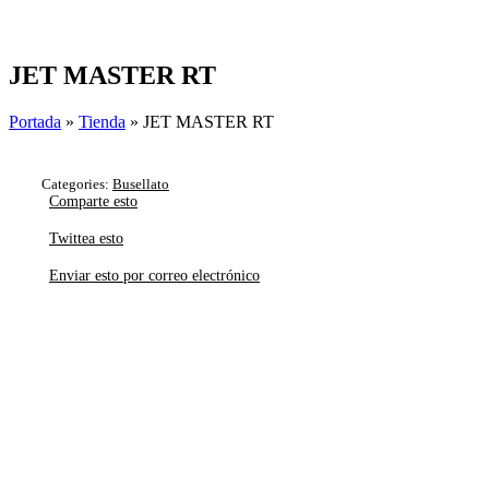
Skip
to
content
JET MASTER RT
Portada
»
Tienda
»
JET MASTER RT
Categories:
Busellato
Comparte esto
Twittea esto
Enviar esto por correo electrónico