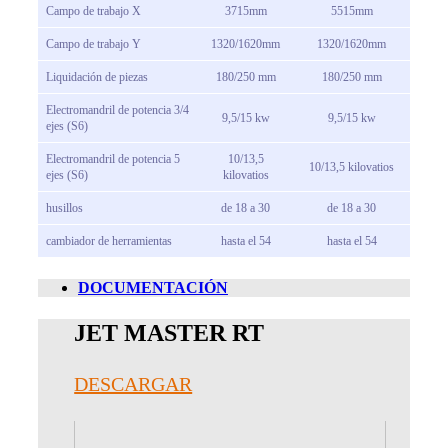
Campo de trabajo X
3715mm
5515mm
Campo de trabajo Y
1320/1620mm
1320/1620mm
Liquidación de piezas
180/250 mm
180/250 mm
Electromandril de potencia 3/4
9,5/15 kw
9,5/15 kw
ejes (S6)
Electromandril de potencia 5
10/13,5
10/13,5 kilovatios
ejes (S6)
kilovatios
husillos
de 18 a 30
de 18 a 30
cambiador de herramientas
hasta el 54
hasta el 54
DOCUMENTACIÓN
JET MASTER RT
DESCARGAR