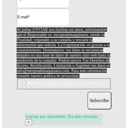
Al pulsar ENVIAR nos facilitas tus datos, informandote
que el Responsable es: europeademaquinaria, siendo la
Finalidad; responder a su consulta y enviarle la
información que solicita. La Legitimación; es gracias a tu
consentimiento. Destinatarios: tus datos se encuentran
alojados en una base de datos de nuestro sitio web hasta la
resolución de la consulta. Podrás ejercer Tus Derechos de
Acceso, Rectificación, Limitación o Suprimir tus datos en
info@europeademaquinaria.com
. Para más información
consulte nuestra política de privacidad.
He leido y acepto la política de privacidad
Subscribe
Gracias por suscribirte. Ha sido enviado.
×