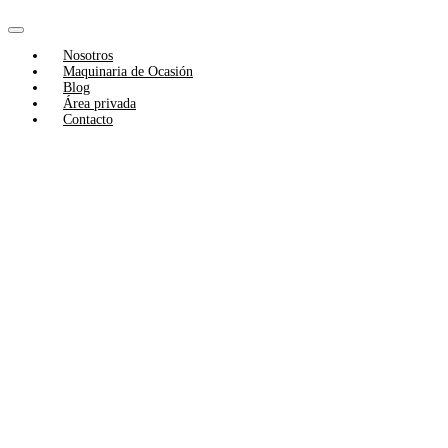
Skip
to
Toggle
content
Nosotros
Navigation
Maquinaria de Ocasión
Blog
Área privada
Contacto