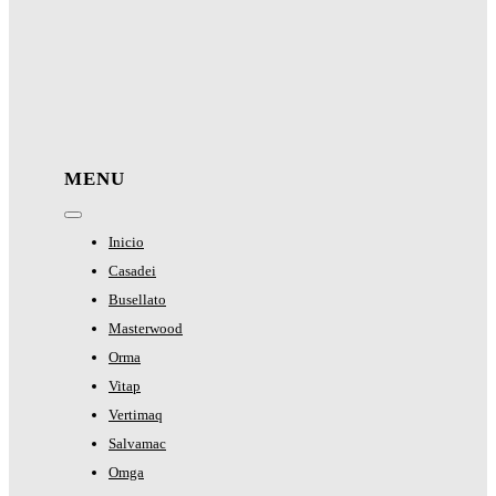
MENU
Toggle
Navigation
Inicio
Casadei
Busellato
Masterwood
Orma
Vitap
Vertimaq
Salvamac
Omga