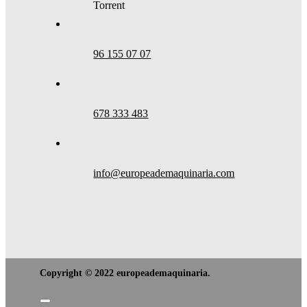
Torrent
96 155 07 07
678 333 483
info@europeademaquinaria.com
Copyright © 2022 europeademaquinaria.
Toggle