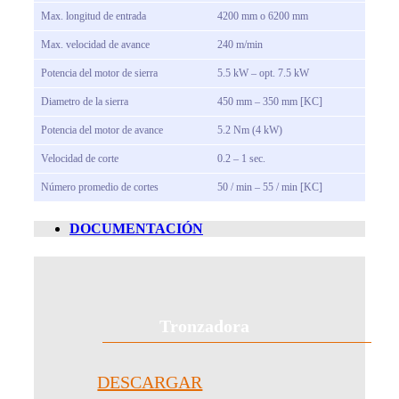
Max. longitud de entrada
4200 mm o 6200 mm
Max. velocidad de avance
240 m/min
Potencia del motor de sierra
5.5 kW – opt. 7.5 kW
Diametro de la sierra
450 mm – 350 mm [KC]
Potencia del motor de avance
5.2 Nm (4 kW)
Velocidad de corte
0.2 – 1 sec.
Número promedio de cortes
50 / min – 55 / min [KC]
DOCUMENTACIÓN
Tronzadora
DESCARGAR