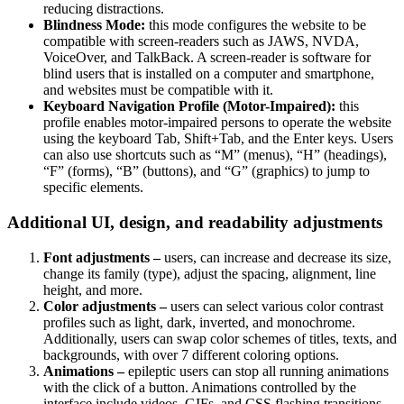
reducing distractions.
Blindness Mode:
this mode configures the website to be
compatible with screen-readers such as JAWS, NVDA,
VoiceOver, and TalkBack. A screen-reader is software for
blind users that is installed on a computer and smartphone,
and websites must be compatible with it.
Keyboard Navigation Profile (Motor-Impaired):
this
profile enables motor-impaired persons to operate the website
using the keyboard Tab, Shift+Tab, and the Enter keys. Users
can also use shortcuts such as “M” (menus), “H” (headings),
“F” (forms), “B” (buttons), and “G” (graphics) to jump to
specific elements.
Additional UI, design, and readability adjustments
Font adjustments –
users, can increase and decrease its size,
change its family (type), adjust the spacing, alignment, line
height, and more.
Color adjustments –
users can select various color contrast
profiles such as light, dark, inverted, and monochrome.
Additionally, users can swap color schemes of titles, texts, and
backgrounds, with over 7 different coloring options.
Animations –
epileptic users can stop all running animations
with the click of a button. Animations controlled by the
interface include videos, GIFs, and CSS flashing transitions.