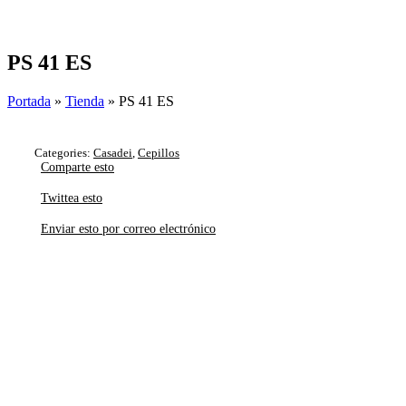
Skip
to
content
PS 41 ES
Portada
»
Tienda
»
PS 41 ES
Categories:
Casadei
,
Cepillos
Comparte esto
Twittea esto
Enviar esto por correo electrónico