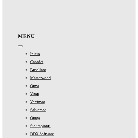
MENU
Toggle
Navigation
Inicio
Casadei
Busellato
Masterwood
Orma
Vitap
Vertimaq
Salvamac
Omga
Sia impianti
DDX Software