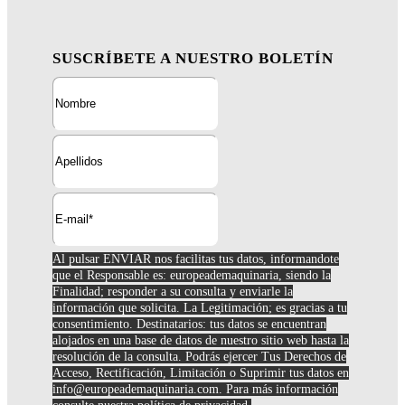
SUSCRÍBETE A NUESTRO BOLETÍN
Al pulsar ENVIAR nos facilitas tus datos, informandote
que el Responsable es: europeademaquinaria, siendo la
Finalidad; responder a su consulta y enviarle la
información que solicita. La Legitimación; es gracias a tu
consentimiento. Destinatarios: tus datos se encuentran
alojados en una base de datos de nuestro sitio web hasta la
resolución de la consulta. Podrás ejercer Tus Derechos de
Acceso, Rectificación, Limitación o Suprimir tus datos en
info@europeademaquinaria.com
. Para más información