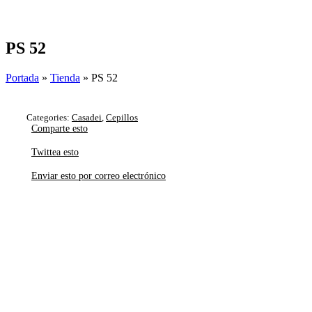
Skip
to
content
PS 52
Portada
»
Tienda
»
PS 52
Categories:
Casadei
,
Cepillos
Comparte esto
Twittea esto
Enviar esto por correo electrónico