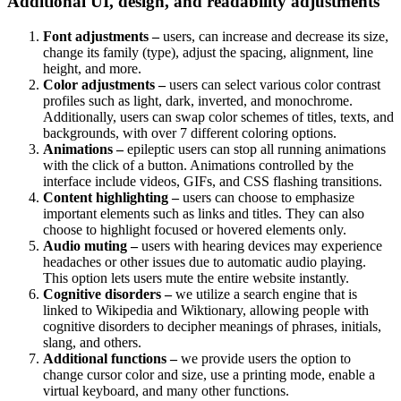
Additional UI, design, and readability adjustments
Font adjustments –
users, can increase and decrease its size,
change its family (type), adjust the spacing, alignment, line
height, and more.
Color adjustments –
users can select various color contrast
profiles such as light, dark, inverted, and monochrome.
Additionally, users can swap color schemes of titles, texts, and
backgrounds, with over 7 different coloring options.
Animations –
epileptic users can stop all running animations
with the click of a button. Animations controlled by the
interface include videos, GIFs, and CSS flashing transitions.
Content highlighting –
users can choose to emphasize
important elements such as links and titles. They can also
choose to highlight focused or hovered elements only.
Audio muting –
users with hearing devices may experience
headaches or other issues due to automatic audio playing.
This option lets users mute the entire website instantly.
Cognitive disorders –
we utilize a search engine that is
linked to Wikipedia and Wiktionary, allowing people with
cognitive disorders to decipher meanings of phrases, initials,
slang, and others.
Additional functions –
we provide users the option to
change cursor color and size, use a printing mode, enable a
virtual keyboard, and many other functions.