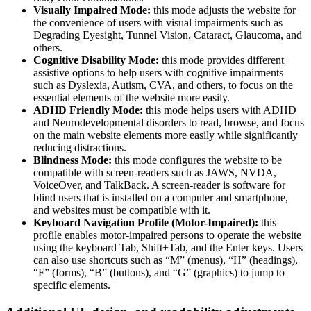
Visually Impaired Mode:
this mode adjusts the website for
the convenience of users with visual impairments such as
Degrading Eyesight, Tunnel Vision, Cataract, Glaucoma, and
others.
Cognitive Disability Mode:
this mode provides different
assistive options to help users with cognitive impairments
such as Dyslexia, Autism, CVA, and others, to focus on the
essential elements of the website more easily.
ADHD Friendly Mode:
this mode helps users with ADHD
and Neurodevelopmental disorders to read, browse, and focus
on the main website elements more easily while significantly
reducing distractions.
Blindness Mode:
this mode configures the website to be
compatible with screen-readers such as JAWS, NVDA,
VoiceOver, and TalkBack. A screen-reader is software for
blind users that is installed on a computer and smartphone,
and websites must be compatible with it.
Keyboard Navigation Profile (Motor-Impaired):
this
profile enables motor-impaired persons to operate the website
using the keyboard Tab, Shift+Tab, and the Enter keys. Users
can also use shortcuts such as “M” (menus), “H” (headings),
“F” (forms), “B” (buttons), and “G” (graphics) to jump to
specific elements.