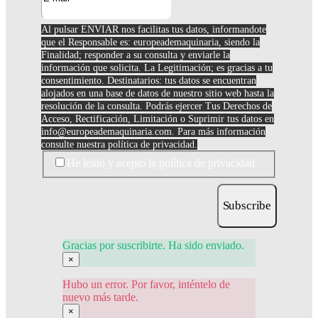
Al pulsar ENVIAR nos facilitas tus datos, informandote
que el Responsable es: europeademaquinaria, siendo la
Finalidad; responder a su consulta y enviarle la
información que solicita. La Legitimación; es gracias a tu
consentimiento. Destinatarios: tus datos se encuentran
alojados en una base de datos de nuestro sitio web hasta la
resolución de la consulta. Podrás ejercer Tus Derechos de
Acceso, Rectificación, Limitación o Suprimir tus datos en
info@europeademaquinaria.com
. Para más información
consulte nuestra política de privacidad.
He leido y acepto la política de privacidad
Subscribe
Gracias por suscribirte. Ha sido enviado.
×
Hubo un error. Por favor, inténtelo de
nuevo más tarde.
×