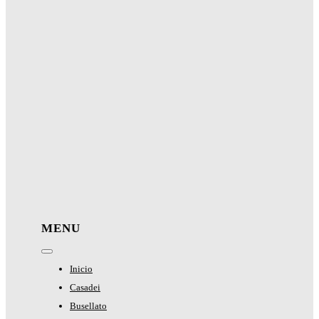
MENU
Toggle
Navigation
Inicio
Casadei
Busellato