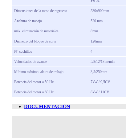
PS 52
Dimensiones de la mesa de regrueso
530x900mm
Anchura de trabajo
520 mm
máx.
eliminación de materiales
8mm
Diámetro del bloque de corte
120mm
Nº cuchillos
4
Velocidades de avance
5/8/12/18 m/min
Mínimo máximo.
altura de trabajo
3,5/250mm
Potencia del motor a 50 Hz
7kW / 9,5CV
Potencia del motor a 60 Hz
8kW / 11CV
DOCUMENTACIÓN