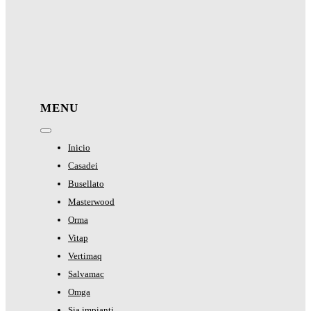
MENU
Toggle
Navigation
Inicio
Casadei
Busellato
Masterwood
Orma
Vitap
Vertimaq
Salvamac
Omga
Sia impianti