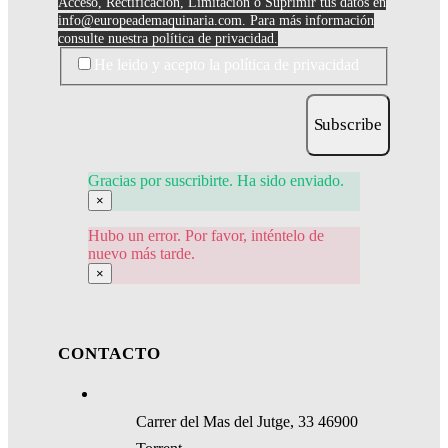
Acceso, Rectificación, Limitación o Suprimir tus datos en
info@europeademaquinaria.com
. Para más información
consulte nuestra política de privacidad.
He leido y acepto la política de privacidad
Subscribe
Gracias por suscribirte. Ha sido enviado.
×
Hubo un error. Por favor, inténtelo de
nuevo más tarde.
×
CONTACTO
Carrer del Mas del Jutge, 33 46900