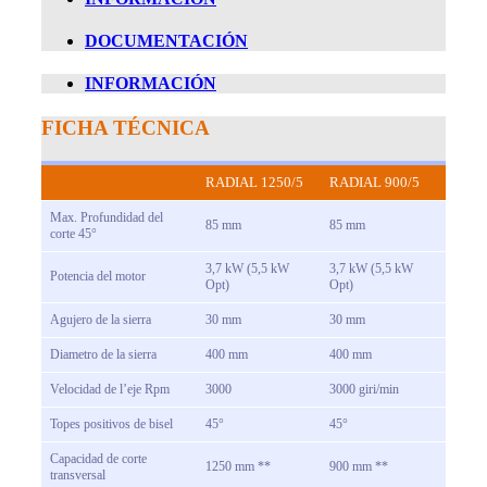
DOCUMENTACIÓN
INFORMACIÓN
FICHA TÉCNICA
RADIAL 1250/5
RADIAL 900/5
Max. Profundidad del
85 mm
85 mm
corte 45°
3,7 kW (5,5 kW
3,7 kW (5,5 kW
Potencia del motor
Opt)
Opt)
Agujero de la sierra
30 mm
30 mm
Diametro de la sierra
400 mm
400 mm
Velocidad de l’eje Rpm
3000
3000 giri/min
Topes positivos de bisel
45°
45°
Capacidad de corte
1250 mm **
900 mm **
transversal