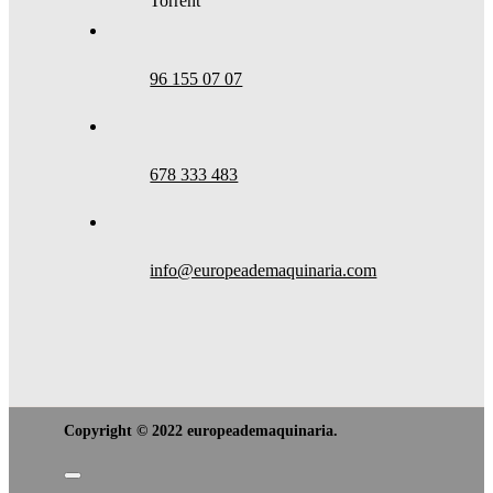
Torrent
96 155 07 07
678 333 483
info@europeademaquinaria.com
Copyright © 2022 europeademaquinaria.
Toggle