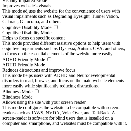
Visually Impaired Mode
Improves website's visuals
This mode adjusts the website for the convenience of users with
visual impairments such as Degrading Eyesight, Tunnel Vision,
Cataract, Glaucoma, and others.
Cognitive Disability Mode
Cognitive Disability Mode
Helps to focus on specific content
This mode provides different assistive options to help users with
cognitive impairments such as Dyslexia, Autism, CVA, and others,
to focus on the essential elements of the website more easily.
ADHD Friendly Mode
ADHD Friendly Mode
Reduces distractions and improve focus
This mode helps users with ADHD and Neurodevelopmental
disorders to read, browse, and focus on the main website elements
more easily while significantly reducing distractions.
Blindness Mode
Blindness Mode
Allows using the site with your screen-reader
This mode configures the website to be compatible with screen-
readers such as JAWS, NVDA, VoiceOver, and TalkBack. A
screen-reader is software for blind users that is installed on a
computer and smartphone, and websites must be compatible with it.