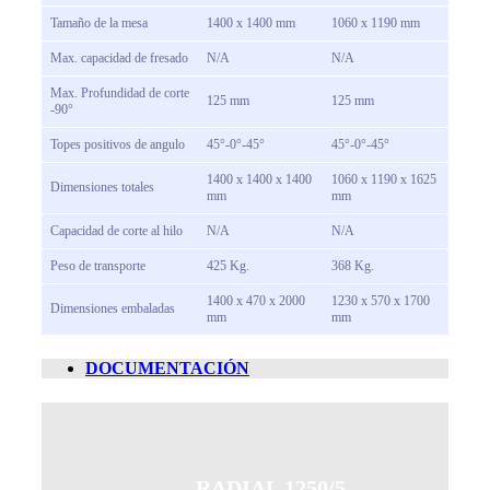
Tamaño de la mesa
1400 x 1400 mm
1060 x 1190 mm
Max. capacidad de fresado
N/A
N/A
Max. Profundidad de corte
125 mm
125 mm
-90°
Topes positivos de angulo
45°-0°-45°
45°-0°-45°
1400 x 1400 x 1400
1060 x 1190 x 1625
Dimensiones totales
mm
mm
Capacidad de corte al hilo
N/A
N/A
Peso de transporte
425 Kg.
368 Kg.
1400 x 470 x 2000
1230 x 570 x 1700
Dimensiones embaladas
mm
mm
DOCUMENTACIÓN
RADIAL 1250/5