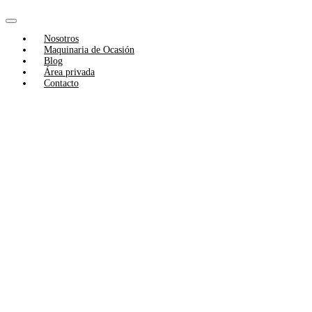
Skip
to
Toggle
content
Nosotros
Navigation
Maquinaria de Ocasión
Blog
Área privada
Contacto