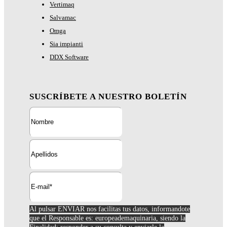
Vertimaq
Salvamac
Omga
Sia impianti
DDX Software
SUSCRÍBETE A NUESTRO BOLETÍN
Al pulsar ENVIAR nos facilitas tus datos, informandote
que el Responsable es: europeademaquinaria, siendo la