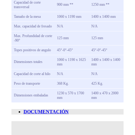
Capacidad de corte
900 mm **
1250 mm **
transversal
Tamaño de la mesa
1060 x 1190 mm
1400 x 1400 mm
Max. capacidad de fresado
N/A
N/A
Max. Profundidad de corte
125 mm
125 mm
-90°
Topes positivos de angulo
45°-0°-45°
45°-0°-45°
1060 x 1190 x 1625
1400 x 1400 x 1400
Dimensiones totales
mm
mm
Capacidad de corte al hilo
N/A
N/A
Peso de transporte
368 Kg.
425 Kg.
1230 x 570 x 1700
1400 x 470 x 2000
Dimensiones embaladas
mm
mm
DOCUMENTACIÓN