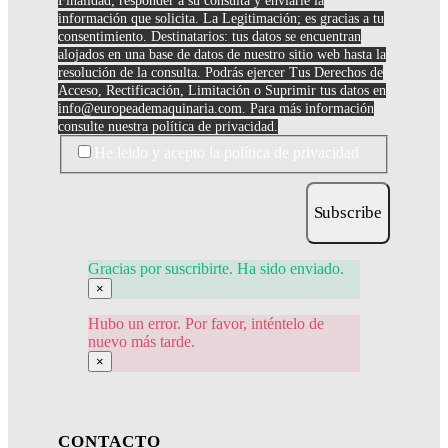
Finalidad; responder a su consulta y enviarle la
información que solicita. La Legitimación; es gracias a tu
consentimiento. Destinatarios: tus datos se encuentran
alojados en una base de datos de nuestro sitio web hasta la
resolución de la consulta. Podrás ejercer Tus Derechos de
Acceso, Rectificación, Limitación o Suprimir tus datos en
info@europeademaquinaria.com
. Para más información
consulte nuestra política de privacidad.
He leido y acepto la política de privacidad
Subscribe
Gracias por suscribirte. Ha sido enviado.
×
Hubo un error. Por favor, inténtelo de
nuevo más tarde.
×
CONTACTO