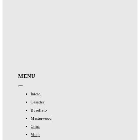
MENU
Toggle
Navigation
Inicio
Casadei
Busellato
Masterwood
Orma
Vitap