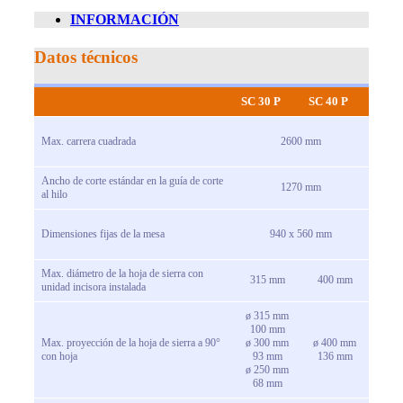
INFORMACIÓN
Datos técnicos
SC 30 P
SC 40 P
Max. carrera cuadrada
2600 mm
Ancho de corte estándar en la guía de corte
1270 mm
al hilo
Dimensiones fijas de la mesa
940 x 560 mm
Max. diámetro de la hoja de sierra con
315 mm
400 mm
unidad incisora ​​instalada
ø 315 mm
100 mm
Max. proyección de la hoja de sierra a 90°
ø 300 mm
ø 400 mm
con hoja
93 mm
136 mm
ø 250 mm
68 mm