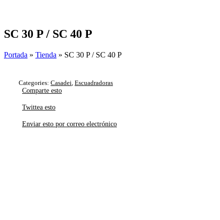
Skip
to
content
SC 30 P / SC 40 P
Portada
»
Tienda
»
SC 30 P / SC 40 P
Categories:
Casadei
,
Escuadradoras
Comparte esto
Twittea esto
Enviar esto por correo electrónico