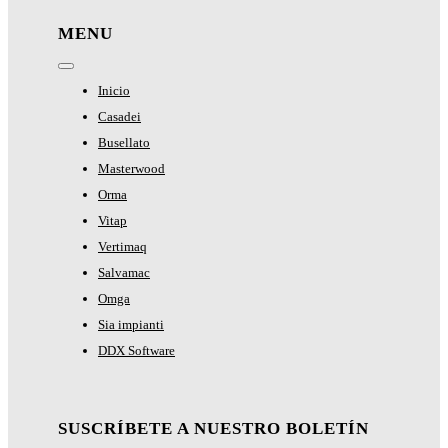
MENU
Toggle
Navigation
Inicio
Casadei
Busellato
Masterwood
Orma
Vitap
Vertimaq
Salvamac
Omga
Sia impianti
DDX Software
SUSCRÍBETE A NUESTRO BOLETÍN