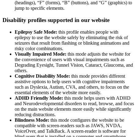
(headings), “F” (forms), “B” (buttons), and “G” (graphics) to
jump to specific elements.
Disability profiles supported in our website
Epilepsy Safe Mode:
this profile enables people with
epilepsy to use the website safely by eliminating the risk of
seizures that result from flashing or blinking animations and
risky color combinations.
Visually Impaired Mode:
this mode adjusts the website for
the convenience of users with visual impairments such as
Degrading Eyesight, Tunnel Vision, Cataract, Glaucoma, and
others.
Cognitive Disability Mode:
this mode provides different
assistive options to help users with cognitive impairments
such as Dyslexia, Autism, CVA, and others, to focus on the
essential elements of the website more easily.
ADHD Friendly Mode:
this mode helps users with ADHD
and Neurodevelopmental disorders to read, browse, and focus
on the main website elements more easily while significantly
reducing distractions.
Blindness Mode:
this mode configures the website to be
compatible with screen-readers such as JAWS, NVDA,
VoiceOver, and TalkBack. A screen-reader is software for
blind users that is installed on a computer and smartphone,