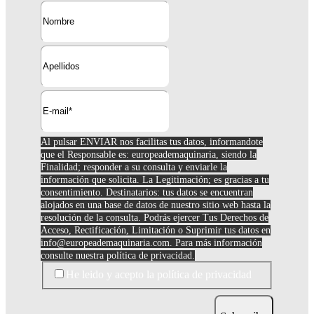
Al pulsar ENVIAR nos facilitas tus datos, informandote
que el Responsable es: europeademaquinaria, siendo la
Finalidad; responder a su consulta y enviarle la
información que solicita. La Legitimación; es gracias a tu
consentimiento. Destinatarios: tus datos se encuentran
alojados en una base de datos de nuestro sitio web hasta la
resolución de la consulta. Podrás ejercer Tus Derechos de
Acceso, Rectificación, Limitación o Suprimir tus datos en
info@europeademaquinaria.com
. Para más información
consulte nuestra política de privacidad.
He leido y acepto la política de privacidad