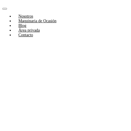
Skip
to
Toggle
content
Nosotros
Navigation
Maquinaria de Ocasión
Blog
Área privada
Contacto