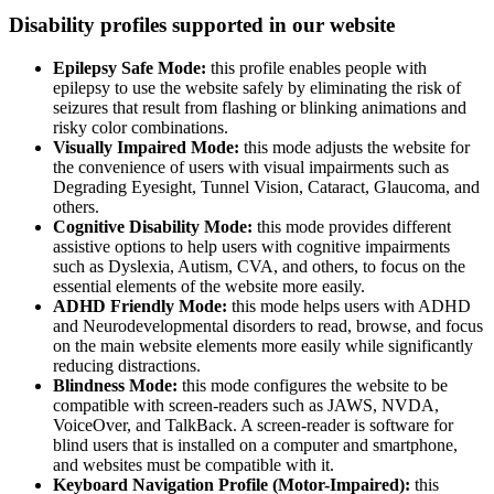
Disability profiles supported in our website
Epilepsy Safe Mode:
this profile enables people with
epilepsy to use the website safely by eliminating the risk of
seizures that result from flashing or blinking animations and
risky color combinations.
Visually Impaired Mode:
this mode adjusts the website for
the convenience of users with visual impairments such as
Degrading Eyesight, Tunnel Vision, Cataract, Glaucoma, and
others.
Cognitive Disability Mode:
this mode provides different
assistive options to help users with cognitive impairments
such as Dyslexia, Autism, CVA, and others, to focus on the
essential elements of the website more easily.
ADHD Friendly Mode:
this mode helps users with ADHD
and Neurodevelopmental disorders to read, browse, and focus
on the main website elements more easily while significantly
reducing distractions.
Blindness Mode:
this mode configures the website to be
compatible with screen-readers such as JAWS, NVDA,
VoiceOver, and TalkBack. A screen-reader is software for
blind users that is installed on a computer and smartphone,
and websites must be compatible with it.
Keyboard Navigation Profile (Motor-Impaired):
this