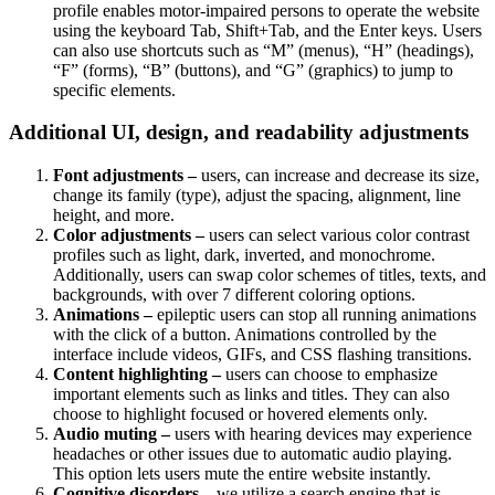
profile enables motor-impaired persons to operate the website
using the keyboard Tab, Shift+Tab, and the Enter keys. Users
can also use shortcuts such as “M” (menus), “H” (headings),
“F” (forms), “B” (buttons), and “G” (graphics) to jump to
specific elements.
Additional UI, design, and readability adjustments
Font adjustments –
users, can increase and decrease its size,
change its family (type), adjust the spacing, alignment, line
height, and more.
Color adjustments –
users can select various color contrast
profiles such as light, dark, inverted, and monochrome.
Additionally, users can swap color schemes of titles, texts, and
backgrounds, with over 7 different coloring options.
Animations –
epileptic users can stop all running animations
with the click of a button. Animations controlled by the
interface include videos, GIFs, and CSS flashing transitions.
Content highlighting –
users can choose to emphasize
important elements such as links and titles. They can also
choose to highlight focused or hovered elements only.
Audio muting –
users with hearing devices may experience
headaches or other issues due to automatic audio playing.
This option lets users mute the entire website instantly.
Cognitive disorders –
we utilize a search engine that is