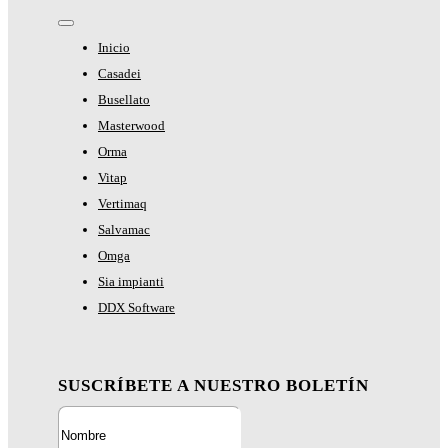
Toggle
Navigation
Inicio
Casadei
Busellato
Masterwood
Orma
Vitap
Vertimaq
Salvamac
Omga
Sia impianti
DDX Software
SUSCRÍBETE A NUESTRO BOLETÍN