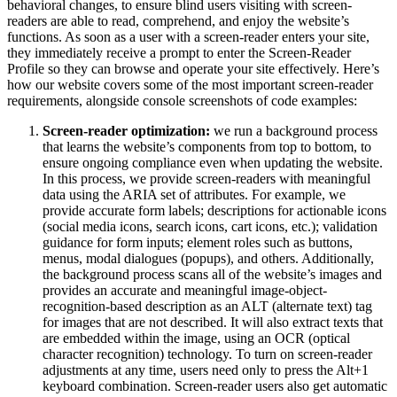
behavioral changes, to ensure blind users visiting with screen-
readers are able to read, comprehend, and enjoy the website’s
functions. As soon as a user with a screen-reader enters your site,
they immediately receive a prompt to enter the Screen-Reader
Profile so they can browse and operate your site effectively. Here’s
how our website covers some of the most important screen-reader
requirements, alongside console screenshots of code examples:
Screen-reader optimization:
we run a background process
that learns the website’s components from top to bottom, to
ensure ongoing compliance even when updating the website.
In this process, we provide screen-readers with meaningful
data using the ARIA set of attributes. For example, we
provide accurate form labels; descriptions for actionable icons
(social media icons, search icons, cart icons, etc.); validation
guidance for form inputs; element roles such as buttons,
menus, modal dialogues (popups), and others. Additionally,
the background process scans all of the website’s images and
provides an accurate and meaningful image-object-
recognition-based description as an ALT (alternate text) tag
for images that are not described. It will also extract texts that
are embedded within the image, using an OCR (optical
character recognition) technology. To turn on screen-reader
adjustments at any time, users need only to press the Alt+1
keyboard combination. Screen-reader users also get automatic