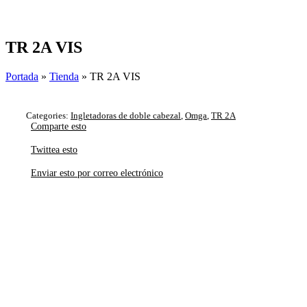
Skip
to
content
TR 2A VIS
Portada
»
Tienda
»
TR 2A VIS
Categories:
Ingletadoras de doble cabezal
,
Omga
,
TR 2A
Comparte esto
Twittea esto
Enviar esto por correo electrónico