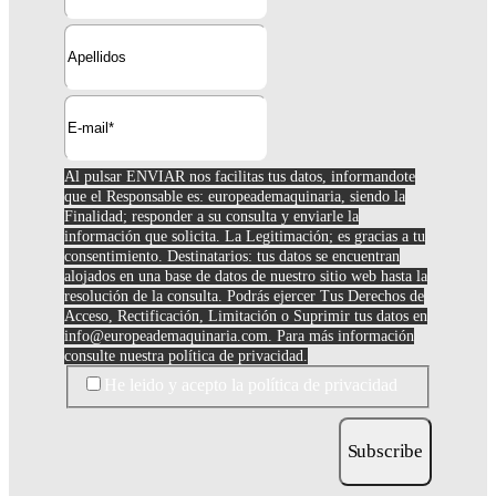
Al pulsar ENVIAR nos facilitas tus datos, informandote
que el Responsable es: europeademaquinaria, siendo la
Finalidad; responder a su consulta y enviarle la
información que solicita. La Legitimación; es gracias a tu
consentimiento. Destinatarios: tus datos se encuentran
alojados en una base de datos de nuestro sitio web hasta la
resolución de la consulta. Podrás ejercer Tus Derechos de
Acceso, Rectificación, Limitación o Suprimir tus datos en
info@europeademaquinaria.com
. Para más información
consulte nuestra política de privacidad.
He leido y acepto la política de privacidad
Subscribe