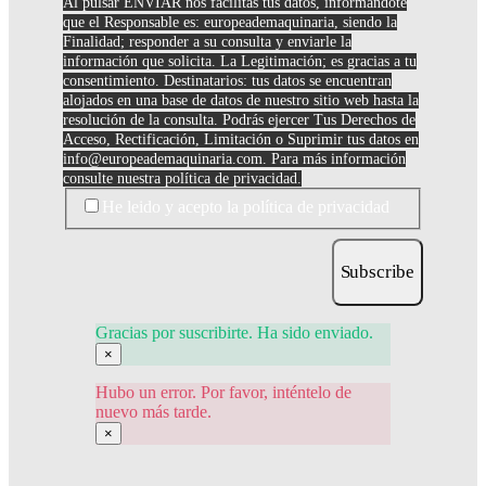
Al pulsar ENVIAR nos facilitas tus datos, informandote
que el Responsable es: europeademaquinaria, siendo la
Finalidad; responder a su consulta y enviarle la
información que solicita. La Legitimación; es gracias a tu
consentimiento. Destinatarios: tus datos se encuentran
alojados en una base de datos de nuestro sitio web hasta la
resolución de la consulta. Podrás ejercer Tus Derechos de
Acceso, Rectificación, Limitación o Suprimir tus datos en
info@europeademaquinaria.com
. Para más información
consulte nuestra política de privacidad.
He leido y acepto la política de privacidad
Subscribe
Gracias por suscribirte. Ha sido enviado.
×
Hubo un error. Por favor, inténtelo de
nuevo más tarde.
×