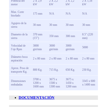
Potencia del
2 X 2,9
2 X 2,2
2 X 2,2
2 X 1,18
motor
kW
kW
kW
kW
Max. Corte
175 mm
N/A
N/A
N/A
biselado
Agujero de la
30 mm
30 mm
30 mm
30 mm
sierra
Diametro de la
370 mm
8.5″ (220
350 mm
300 mm
sierra
(15″)
mm)
Velocidad de
3000
3000
3000
5000
l’eje Rpm
giri/min
giri/min
giri/min
Diámetro boca
2 x 80 mm
2 x 80 mm
2 x 80 mm
2 x 80 mm
aspiración
Aprox. Peso de
800 Kg.
715 Kg.
650 Kg.
230 Kg.
transporte Kg.
3700 x
3675 x
3675 x
Dimensiones
3345 x 600
1200 x
1500 x
1450 x
embaladas
x 1400 mm
1600 mm
1300 mm
1200 mm
DOCUMENTACIÓN