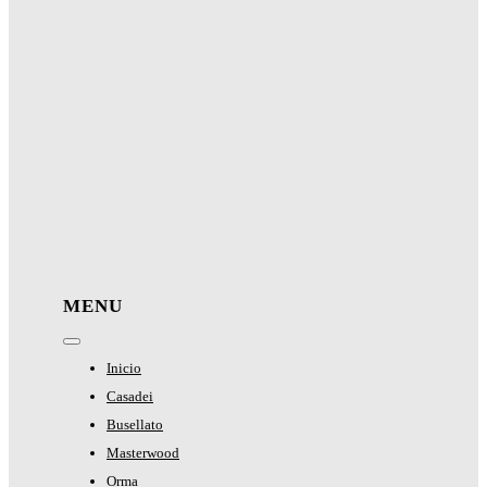
MENU
Toggle
Navigation
Inicio
Casadei
Busellato
Masterwood
Orma