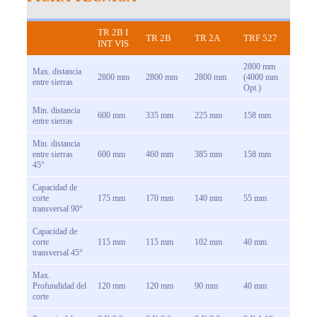
TR 2B I
TR 2B
TR 2A
TRF 527
INT VIS
2800 mm
Max. distancia
2800 mm
2800 mm
2800 mm
(4000 mm
entre sierras
Opt.)
Min. distancia
600 mm
335 mm
225 mm
158 mm
entre sierras
Min. distancia
entre sierras
600 mm
460 mm
385 mm
158 mm
45°
Capacidad de
corte
175 mm
170 mm
140 mm
55 mm
transversal 90°
Capacidad de
corte
115 mm
115 mm
102 mm
40 mm
transversal 45°
Max.
Profundidad del
120 mm
120 mm
90 mm
40 mm
corte