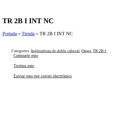
Skip
to
content
TR 2B I INT NC
Portada
»
Tienda
»
TR 2B I INT NC
Categories:
Ingletadoras de doble cabezal
,
Omga
,
TR 2B I
Comparte esto
Twittea esto
Enviar esto por correo electrónico