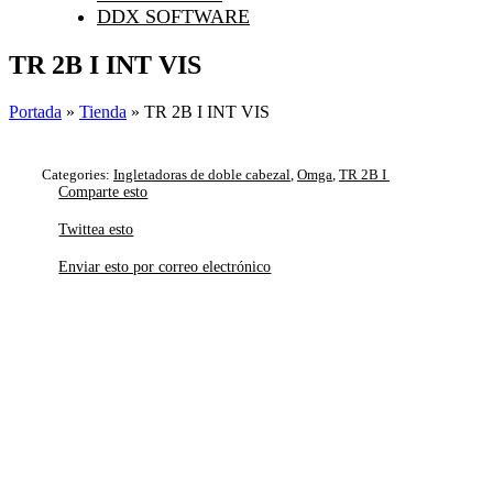
DDX SOFTWARE
TR 2B I INT VIS
Portada
»
Tienda
»
TR 2B I INT VIS
Categories:
Ingletadoras de doble cabezal
,
Omga
,
TR 2B I
Comparte esto
Twittea esto
Enviar esto por correo electrónico