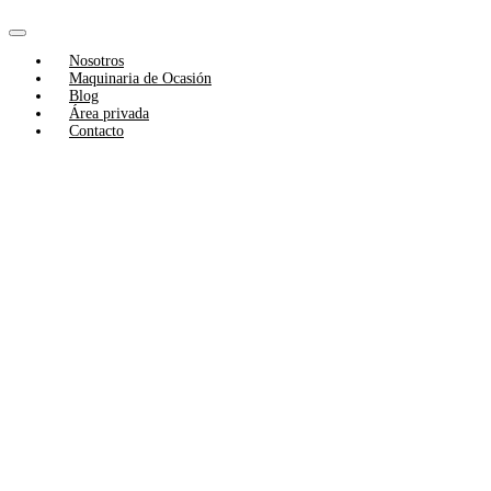
Skip
to
Toggle
content
Nosotros
Navigation
Maquinaria de Ocasión
Blog
Área privada
Contacto