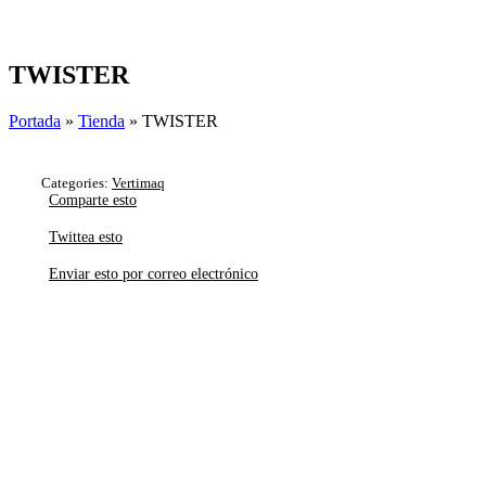
Skip
to
content
TWISTER
Portada
»
Tienda
»
TWISTER
Categories:
Vertimaq
Comparte esto
Twittea esto
Enviar esto por correo electrónico