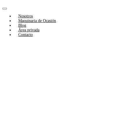
Skip
to
Toggle
content
Nosotros
Navigation
Maquinaria de Ocasión
Blog
Área privada
Contacto