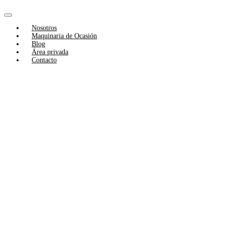
Skip
to
Toggle
content
Nosotros
Navigation
Maquinaria de Ocasión
Blog
Área privada
Contacto