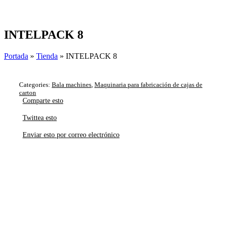
Skip
to
content
INTELPACK 8
Portada
»
Tienda
»
INTELPACK 8
Categories:
Bala machines
,
Maquinaria para fabricación de cajas de
carton
Comparte esto
Twittea esto
Enviar esto por correo electrónico