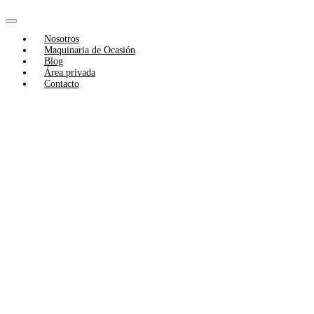
Skip
to
Toggle
content
Nosotros
Navigation
Maquinaria de Ocasión
Blog
Área privada
Contacto