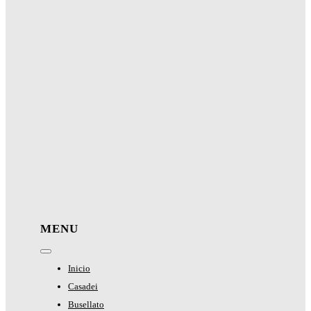
MENU
Toggle
Navigation
Inicio
Casadei
Busellato