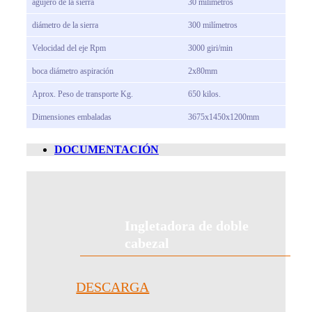
agujero de la sierra
30 milímetros
diámetro de la sierra
300 milímetros
Velocidad del eje Rpm
3000 giri/min
boca diámetro aspiración
2x80mm
Aprox. Peso de transporte Kg.
650 kilos.
Dimensiones embaladas
3675x1450x1200mm
DOCUMENTACIÓN
Ingletadora de doble
cabezal
DESCARGA