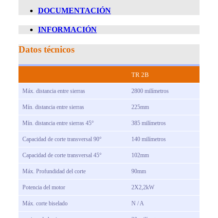
DOCUMENTACIÓN
INFORMACIÓN
Datos técnicos
TR 2B
Máx. distancia entre sierras
2800 milímetros
Mín. distancia entre sierras
225mm
Mín. distancia entre sierras 45°
385 milímetros
Capacidad de corte transversal 90°
140 milímetros
Capacidad de corte transversal 45°
102mm
Máx. Profundidad del corte
90mm
Potencia del motor
2X2,2kW
Máx. corte biselado
N / A