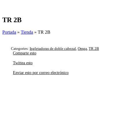
Skip
to
content
TR 2B
Portada
»
Tienda
»
TR 2B
Categories:
Ingletadoras de doble cabezal
,
Omga
,
TR 2B
Comparte esto
Twittea esto
Enviar esto por correo electrónico