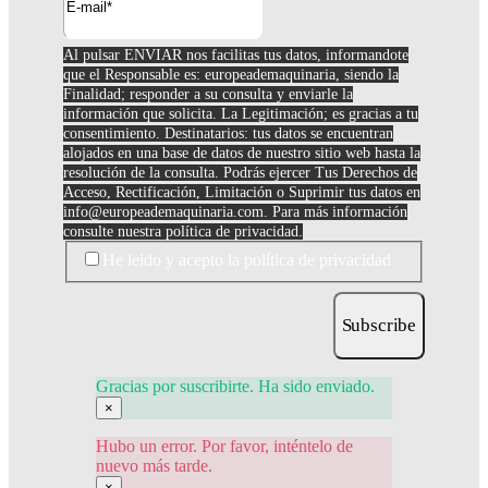
Al pulsar ENVIAR nos facilitas tus datos, informandote
que el Responsable es: europeademaquinaria, siendo la
Finalidad; responder a su consulta y enviarle la
información que solicita. La Legitimación; es gracias a tu
consentimiento. Destinatarios: tus datos se encuentran
alojados en una base de datos de nuestro sitio web hasta la
resolución de la consulta. Podrás ejercer Tus Derechos de
Acceso, Rectificación, Limitación o Suprimir tus datos en
info@europeademaquinaria.com
. Para más información
consulte nuestra política de privacidad.
He leido y acepto la política de privacidad
Subscribe
Gracias por suscribirte. Ha sido enviado.
×
Hubo un error. Por favor, inténtelo de
nuevo más tarde.
×