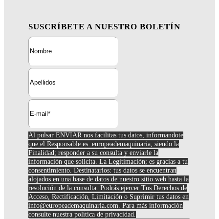
SUSCRÍBETE A NUESTRO BOLETÍN
Al pulsar ENVIAR nos facilitas tus datos, informandote
que el Responsable es: europeademaquinaria, siendo la
Finalidad; responder a su consulta y enviarle la
información que solicita. La Legitimación; es gracias a tu
consentimiento. Destinatarios: tus datos se encuentran
alojados en una base de datos de nuestro sitio web hasta la
resolución de la consulta. Podrás ejercer Tus Derechos de
Acceso, Rectificación, Limitación o Suprimir tus datos en
info@europeademaquinaria.com
. Para más información
consulte nuestra política de privacidad.