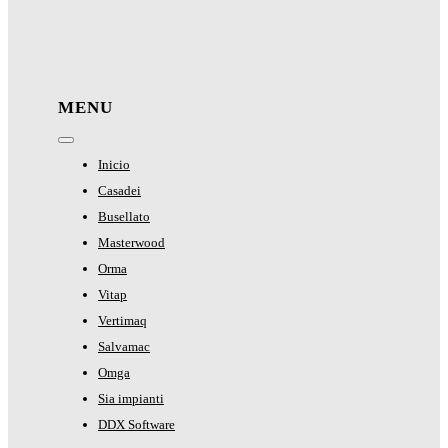
MENU
Toggle
Navigation
Inicio
Casadei
Busellato
Masterwood
Orma
Vitap
Vertimaq
Salvamac
Omga
Sia impianti
DDX Software