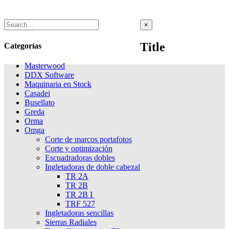
Close
×
product
quick
Title
Categorías
view
Masterwood
DDX Software
Maquinaria en Stock
Casadei
Busellato
Greda
Orma
Omga
Corte de marcos portafotos
Corte y optimización
Escuadradoras dobles
Ingletadoras de doble cabezal
TR 2A
TR 2B
TR 2B I
TRF 527
Ingletadoras sencillas
Sierras Radiales