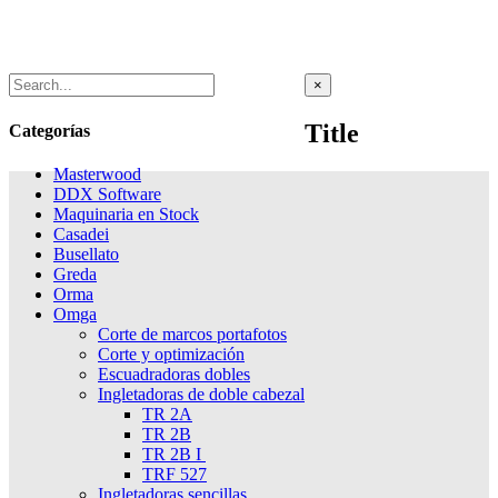
Close
×
product
quick
Title
Categorías
view
Masterwood
DDX Software
Maquinaria en Stock
Casadei
Busellato
Greda
Orma
Omga
Corte de marcos portafotos
Corte y optimización
Escuadradoras dobles
Ingletadoras de doble cabezal
TR 2A
TR 2B
TR 2B I
TRF 527
Ingletadoras sencillas