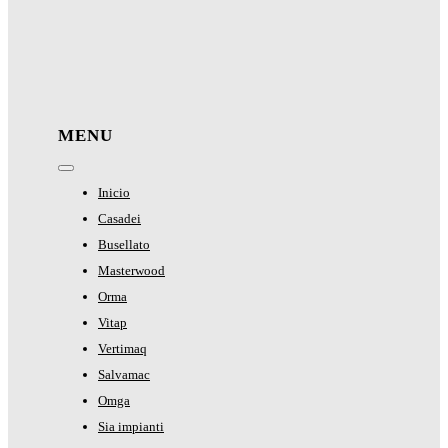
MENU
Toggle
Navigation
Inicio
Casadei
Busellato
Masterwood
Orma
Vitap
Vertimaq
Salvamac
Omga
Sia impianti