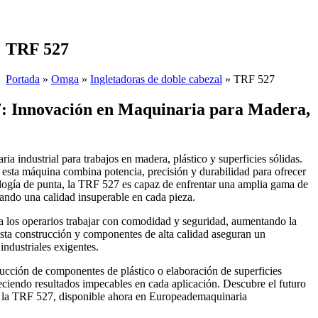
Skip
to
content
TRF 527
Portada
»
Omga
»
Ingletadoras de doble cabezal
»
TRF 527
7: Innovación en Maquinaria para Madera,
a industrial para trabajos en madera, plástico y superficies sólidas.
 esta máquina combina potencia, precisión y durabilidad para ofrecer
ología de punta, la TRF 527 es capaz de enfrentar una amplia gama de
zando una calidad insuperable en cada pieza.
 los operarios trabajar con comodidad y seguridad, aumentando la
sta construcción y componentes de alta calidad aseguran un
industriales exigentes.
ducción de componentes de plástico o elaboración de superficies
reciendo resultados impecables en cada aplicación. Descubre el futuro
on la TRF 527, disponible ahora en Europeademaquinaria