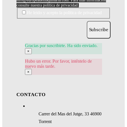
info@europeademaquinaria.com
. Para más información
consulte nuestra política de privacidad.
He leido y acepto la política de privacidad
Subscribe
Gracias por suscribirte. Ha sido enviado.
×
Hubo un error. Por favor, inténtelo de
nuevo más tarde.
×
CONTACTO
Carrer del Mas del Jutge, 33 46900
Torrent