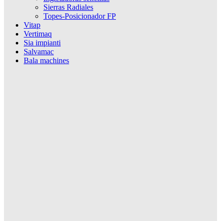
Sierras Radiales
Topes-Posicionador FP
Vitap
Vertimaq
Sia impianti
Salvamac
Bala machines