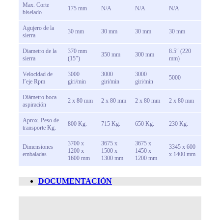
Max. Corte
175 mm
N/A
N/A
N/A
biselado
Agujero de la
30 mm
30 mm
30 mm
30 mm
sierra
Diametro de la
370 mm
8.5″ (220
350 mm
300 mm
sierra
(15″)
mm)
Velocidad de
3000
3000
3000
5000
l’eje Rpm
giri/min
giri/min
giri/min
Diámetro boca
2 x 80 mm
2 x 80 mm
2 x 80 mm
2 x 80 mm
aspiración
Aprox. Peso de
800 Kg.
715 Kg.
650 Kg.
230 Kg.
transporte Kg.
3700 x
3675 x
3675 x
Dimensiones
3345 x 600
1200 x
1500 x
1450 x
embaladas
x 1400 mm
1600 mm
1300 mm
1200 mm
DOCUMENTACIÓN