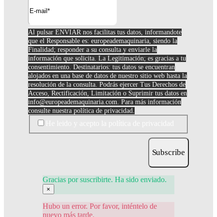
Al pulsar ENVIAR nos facilitas tus datos, informandote
que el Responsable es: europeademaquinaria, siendo la
Finalidad; responder a su consulta y enviarle la
información que solicita. La Legitimación; es gracias a tu
consentimiento. Destinatarios: tus datos se encuentran
alojados en una base de datos de nuestro sitio web hasta la
resolución de la consulta. Podrás ejercer Tus Derechos de
Acceso, Rectificación, Limitación o Suprimir tus datos en
info@europeademaquinaria.com
. Para más información
consulte nuestra política de privacidad.
He leido y acepto la política de privacidad
Subscribe
Gracias por suscribirte. Ha sido enviado.
×
Hubo un error. Por favor, inténtelo de
nuevo más tarde.