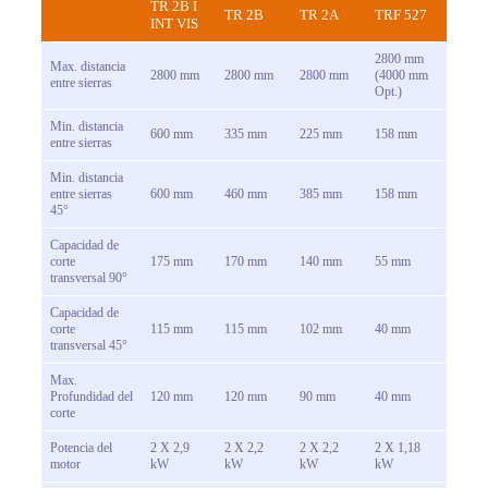
TR 2B I
TR 2B
TR 2A
TRF 527
INT VIS
2800 mm
Max. distancia
2800 mm
2800 mm
2800 mm
(4000 mm
entre sierras
Opt.)
Min. distancia
600 mm
335 mm
225 mm
158 mm
entre sierras
Min. distancia
entre sierras
600 mm
460 mm
385 mm
158 mm
45°
Capacidad de
corte
175 mm
170 mm
140 mm
55 mm
transversal 90°
Capacidad de
corte
115 mm
115 mm
102 mm
40 mm
transversal 45°
Max.
Profundidad del
120 mm
120 mm
90 mm
40 mm
corte
Potencia del
2 X 2,9
2 X 2,2
2 X 2,2
2 X 1,18
motor
kW
kW
kW
kW