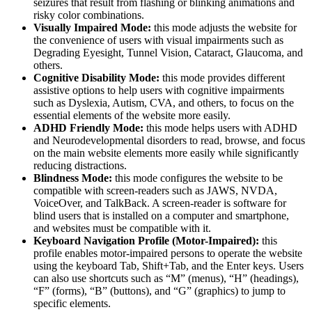
seizures that result from flashing or blinking animations and
risky color combinations.
Visually Impaired Mode:
this mode adjusts the website for
the convenience of users with visual impairments such as
Degrading Eyesight, Tunnel Vision, Cataract, Glaucoma, and
others.
Cognitive Disability Mode:
this mode provides different
assistive options to help users with cognitive impairments
such as Dyslexia, Autism, CVA, and others, to focus on the
essential elements of the website more easily.
ADHD Friendly Mode:
this mode helps users with ADHD
and Neurodevelopmental disorders to read, browse, and focus
on the main website elements more easily while significantly
reducing distractions.
Blindness Mode:
this mode configures the website to be
compatible with screen-readers such as JAWS, NVDA,
VoiceOver, and TalkBack. A screen-reader is software for
blind users that is installed on a computer and smartphone,
and websites must be compatible with it.
Keyboard Navigation Profile (Motor-Impaired):
this
profile enables motor-impaired persons to operate the website
using the keyboard Tab, Shift+Tab, and the Enter keys. Users
can also use shortcuts such as “M” (menus), “H” (headings),
“F” (forms), “B” (buttons), and “G” (graphics) to jump to
specific elements.