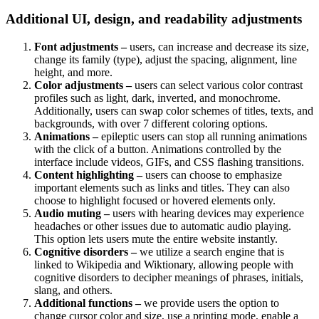
Additional UI, design, and readability adjustments
Font adjustments –
users, can increase and decrease its size,
change its family (type), adjust the spacing, alignment, line
height, and more.
Color adjustments –
users can select various color contrast
profiles such as light, dark, inverted, and monochrome.
Additionally, users can swap color schemes of titles, texts, and
backgrounds, with over 7 different coloring options.
Animations –
epileptic users can stop all running animations
with the click of a button. Animations controlled by the
interface include videos, GIFs, and CSS flashing transitions.
Content highlighting –
users can choose to emphasize
important elements such as links and titles. They can also
choose to highlight focused or hovered elements only.
Audio muting –
users with hearing devices may experience
headaches or other issues due to automatic audio playing.
This option lets users mute the entire website instantly.
Cognitive disorders –
we utilize a search engine that is
linked to Wikipedia and Wiktionary, allowing people with
cognitive disorders to decipher meanings of phrases, initials,
slang, and others.
Additional functions –
we provide users the option to
change cursor color and size, use a printing mode, enable a