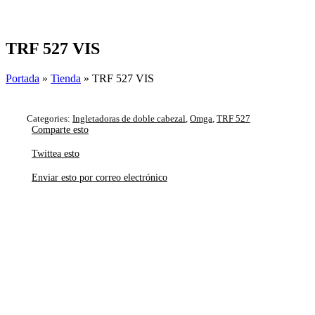
Skip
to
content
TRF 527 VIS
Portada
»
Tienda
»
TRF 527 VIS
Categories:
Ingletadoras de doble cabezal
,
Omga
,
TRF 527
Comparte esto
Twittea esto
Enviar esto por correo electrónico