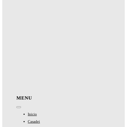
MENU
Toggle
Navigation
Inicio
Casadei