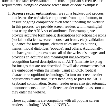
how our website covers some of the most important screen-reader
requirements, alongside console screenshots of code examples:
Screen-reader optimization:
we run a background process
that learns the website’s components from top to bottom, to
ensure ongoing compliance even when updating the website.
In this process, we provide screen-readers with meaningful
data using the ARIA set of attributes. For example, we
provide accurate form labels; descriptions for actionable icons
(social media icons, search icons, cart icons, etc.); validation
guidance for form inputs; element roles such as buttons,
menus, modal dialogues (popups), and others. Additionally,
the background process scans all of the website’s images and
provides an accurate and meaningful image-object-
recognition-based description as an ALT (alternate text) tag
for images that are not described. It will also extract texts that
are embedded within the image, using an OCR (optical
character recognition) technology. To turn on screen-reader
adjustments at any time, users need only to press the Alt+1
keyboard combination. Screen-reader users also get automatic
announcements to turn the Screen-reader mode on as soon as
they enter the website.
These adjustments are compatible with all popular screen
readers, including JAWS and NVDA.