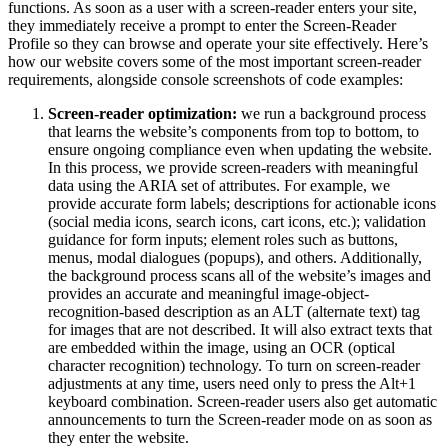
functions. As soon as a user with a screen-reader enters your site,
they immediately receive a prompt to enter the Screen-Reader
Profile so they can browse and operate your site effectively. Here’s
how our website covers some of the most important screen-reader
requirements, alongside console screenshots of code examples:
Screen-reader optimization:
we run a background process
that learns the website’s components from top to bottom, to
ensure ongoing compliance even when updating the website.
In this process, we provide screen-readers with meaningful
data using the ARIA set of attributes. For example, we
provide accurate form labels; descriptions for actionable icons
(social media icons, search icons, cart icons, etc.); validation
guidance for form inputs; element roles such as buttons,
menus, modal dialogues (popups), and others. Additionally,
the background process scans all of the website’s images and
provides an accurate and meaningful image-object-
recognition-based description as an ALT (alternate text) tag
for images that are not described. It will also extract texts that
are embedded within the image, using an OCR (optical
character recognition) technology. To turn on screen-reader
adjustments at any time, users need only to press the Alt+1
keyboard combination. Screen-reader users also get automatic
announcements to turn the Screen-reader mode on as soon as
they enter the website.