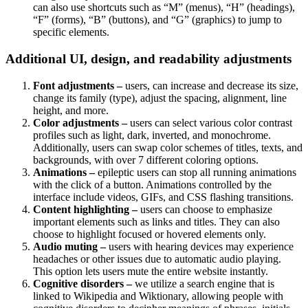
can also use shortcuts such as “M” (menus), “H” (headings),
“F” (forms), “B” (buttons), and “G” (graphics) to jump to
specific elements.
Additional UI, design, and readability adjustments
Font adjustments –
users, can increase and decrease its size,
change its family (type), adjust the spacing, alignment, line
height, and more.
Color adjustments –
users can select various color contrast
profiles such as light, dark, inverted, and monochrome.
Additionally, users can swap color schemes of titles, texts, and
backgrounds, with over 7 different coloring options.
Animations –
epileptic users can stop all running animations
with the click of a button. Animations controlled by the
interface include videos, GIFs, and CSS flashing transitions.
Content highlighting –
users can choose to emphasize
important elements such as links and titles. They can also
choose to highlight focused or hovered elements only.
Audio muting –
users with hearing devices may experience
headaches or other issues due to automatic audio playing.
This option lets users mute the entire website instantly.
Cognitive disorders –
we utilize a search engine that is
linked to Wikipedia and Wiktionary, allowing people with