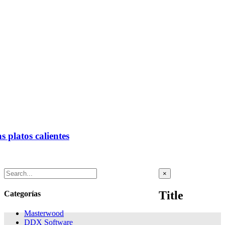
 platos calientes
Close
×
product
quick
Title
Categorías
view
Masterwood
DDX Software