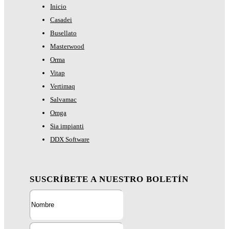
Navigation
Inicio
Casadei
Busellato
Masterwood
Orma
Vitap
Vertimaq
Salvamac
Omga
Sia impianti
DDX Software
SUSCRÍBETE A NUESTRO BOLETÍN