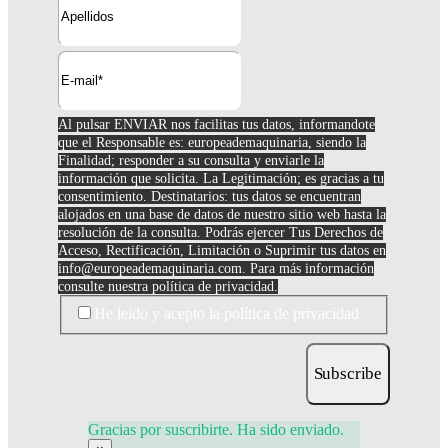
Al pulsar ENVIAR nos facilitas tus datos, informandote
que el Responsable es: europeademaquinaria, siendo la
Finalidad; responder a su consulta y enviarle la
información que solicita. La Legitimación; es gracias a tu
consentimiento. Destinatarios: tus datos se encuentran
alojados en una base de datos de nuestro sitio web hasta la
resolución de la consulta. Podrás ejercer Tus Derechos de
Acceso, Rectificación, Limitación o Suprimir tus datos en
info@europeademaquinaria.com
. Para más información
consulte nuestra política de privacidad.
He leido y acepto la política de privacidad
Subscribe
Gracias por suscribirte. Ha sido enviado.