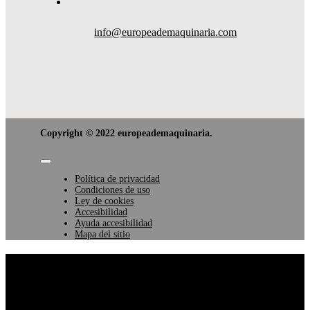
info@europeademaquinaria.com
Copyright © 2022 europeademaquinaria.
Toggle
Navigation
Política de privacidad
Condiciones de uso
Ley de cookies
Accesibilidad
Ayuda accesibilidad
Mapa del sitio