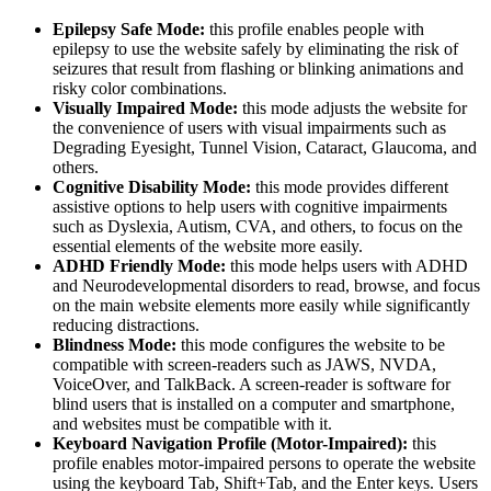
Epilepsy Safe Mode:
this profile enables people with
epilepsy to use the website safely by eliminating the risk of
seizures that result from flashing or blinking animations and
risky color combinations.
Visually Impaired Mode:
this mode adjusts the website for
the convenience of users with visual impairments such as
Degrading Eyesight, Tunnel Vision, Cataract, Glaucoma, and
others.
Cognitive Disability Mode:
this mode provides different
assistive options to help users with cognitive impairments
such as Dyslexia, Autism, CVA, and others, to focus on the
essential elements of the website more easily.
ADHD Friendly Mode:
this mode helps users with ADHD
and Neurodevelopmental disorders to read, browse, and focus
on the main website elements more easily while significantly
reducing distractions.
Blindness Mode:
this mode configures the website to be
compatible with screen-readers such as JAWS, NVDA,
VoiceOver, and TalkBack. A screen-reader is software for
blind users that is installed on a computer and smartphone,
and websites must be compatible with it.
Keyboard Navigation Profile (Motor-Impaired):
this
profile enables motor-impaired persons to operate the website
using the keyboard Tab, Shift+Tab, and the Enter keys. Users